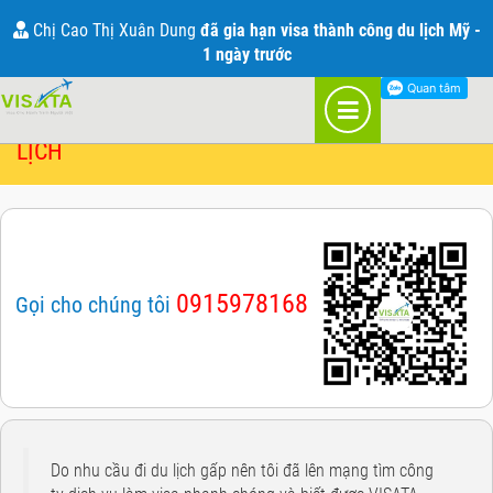
BẢNG GIÁ DỊCH VỤ VISA MỚI NHẤT 2021
Chị Cao Thị Xuân Dung
đã gia hạn visa thành công du lịch Mỹ -
1 ngày trước
BÁO GIÁ DỊCH VỤ VISA VÀ BẢO HIỂM DU
LỊCH
0915978168
Gọi cho chúng tôi
Do nhu cầu đi du lịch gấp nên tôi đã lên mạng tìm công