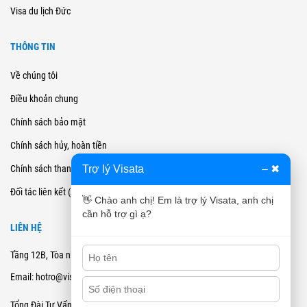
Visa du lịch Đức
THÔNG TIN
Về chúng tôi
Điều khoản chung
Chính sách bảo mật
Chính sách hủy, hoàn tiền
Trợ lý Visata
–
✖
Chính sách thanh toán
Đối tác liên kết (Affiliate)
👋 Chào anh chị! Em là trợ lý Visata, anh chị
cần hỗ trợ gì ạ?
LIÊN HỆ
Tầng 12B, Tòa nhà Cienco4 - 180 Nguyễn Thị Minh Khai, Quận 3, TPHCM
Email: hotro@visata.vn
0915978168
Tổng Đài Tư Vấn: