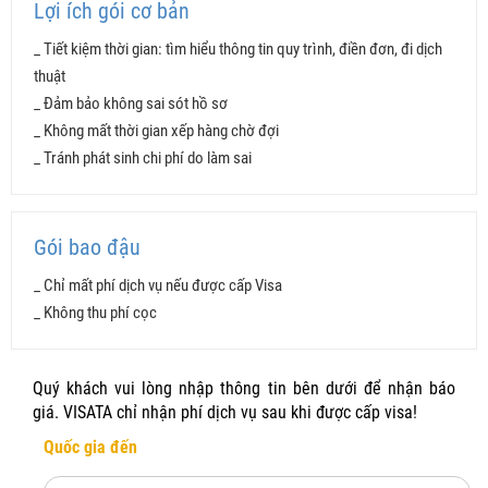
Lợi ích gói cơ bản
_ Tiết kiệm thời gian: tìm hiểu thông tin quy trình, điền đơn, đi dịch
thuật
_ Đảm bảo không sai sót hồ sơ
TIỆN ÍCH
CƠ BẢN
BAO ĐẬU
_ Không mất thời gian xếp hàng chờ đợi
_ Tránh phát sinh chi phí do làm sai
Đánh giá hồ sơ
Điền đơn
Gói bao đậu
Dịch thuật
_ Chỉ mất phí dịch vụ nếu được cấp Visa
_ Không thu phí cọc
Sắp xếp hồ sơ
Đặt lịch hẹn
Quý khách vui lòng nhập thông tin bên dưới để nhận báo
giá. VISATA chỉ nhận phí dịch vụ sau khi được cấp visa!
Khắc phục hồ sơ yếu
Quốc gia đến
999.000 VNĐ
1.49tr VNĐ + 1
Phí