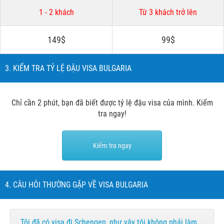
1 - 2 khách
Từ 3 khách trở lên
149$
99$
3. KIỂM TRA TỶ LỆ ĐẬU VISA BULGARIA
Chỉ cần 2 phút, bạn đã biết được tỷ lệ đậu visa của mình. Kiểm
tra ngay!
Kiểm tra ngay
4. CÂU HỎI THƯỜNG GẶP VỀ VISA BULGARIA
Tôi đã có visa đi Schengen, như vậy tôi không phải làm