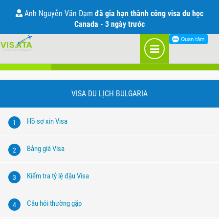
Visa đi Bulgaria
Anh Nguyễn Văn Đạm
đã gia hạn thành công visa du học
Canada - 3 ngày trước
Visa du lịch
Visa công tác
VISA DU LỊCH BULGARIA
Hồ sơ xin Visa
1
Bảng giá Visa
2
Kiểm tra tỷ lệ đậu Visa
3
Câu hỏi thường gặp
4