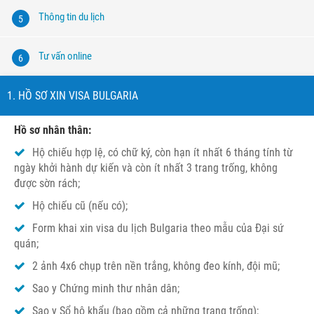
Thông tin du lịch
5
Tư vấn online
6
1. HỒ SƠ XIN VISA BULGARIA
Hồ sơ nhân thân:
Hộ chiếu hợp lệ, có chữ ký, còn hạn ít nhất 6 tháng tính từ
ngày khởi hành dự kiến và còn ít nhất 3 trang trống, không
được sờn rách;
Hộ chiếu cũ (nếu có);
Form khai xin visa du lịch Bulgaria theo mẫu của Đại sứ
quán;
2 ảnh 4x6 chụp trên nền trắng, không đeo kính, đội mũ;
Sao y Chứng minh thư nhân dân;
Sao y Sổ hộ khẩu (bao gồm cả những trang trống);