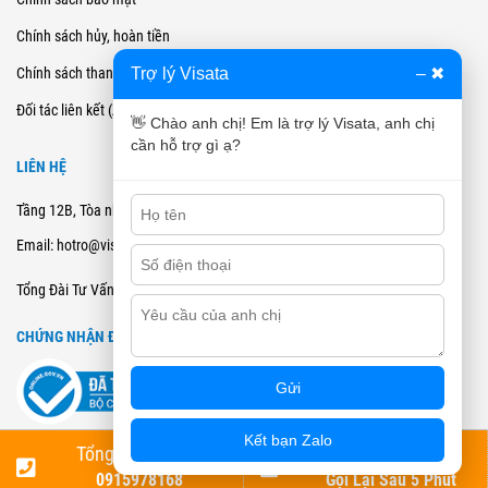
Chính sách hủy, hoàn tiền
Trợ lý Visata
–
✖
Chính sách thanh toán
Đối tác liên kết (Affiliate)
👋 Chào anh chị! Em là trợ lý Visata, anh chị
cần hỗ trợ gì ạ?
LIÊN HỆ
Tầng 12B, Tòa nhà Cienco4 - 180 Nguyễn Thị Minh Khai, Quận 3, TPHCM
Email: hotro@visata.vn
0915978168
Tổng Đài Tư Vấn:
CHỨNG NHẬN ĐĂNG KÝ BCT
Gửi
Kết bạn Zalo
💬 Trợ lý Visata
Tổng Đài Tư Vấn
Đặt Lịch Tư Vấn
Đơn vị chủ quản: Công Ty Cổ Phần VISATA. Copyright 2021 VISATA | All Rights Reserved
0915978168
Gọi Lại Sau 5 Phút