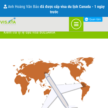
KIỂM TRA TỶ LỆ ĐẬU VISA
Anh Hoàng Văn Bảo
đã được cấp visa du lịch Canada - 1 ngày
trước
Visa Du lịch BULGARIA
>
Kiểm tra tỷ lệ đậu visa BULGARIA