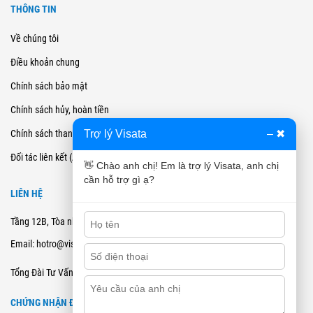
THÔNG TIN
Về chúng tôi
Điều khoản chung
Chính sách bảo mật
Chính sách hủy, hoàn tiền
Trợ lý Visata
–
✖
Chính sách thanh toán
Đối tác liên kết (Affiliate)
👋 Chào anh chị! Em là trợ lý Visata, anh chị
cần hỗ trợ gì ạ?
LIÊN HỆ
Tầng 12B, Tòa nhà Cienco4 - 180 Nguyễn Thị Minh Khai, Quận 3, TPHCM
Email: hotro@visata.vn
0915978168
Tổng Đài Tư Vấn:
CHỨNG NHẬN ĐĂNG KÝ BCT