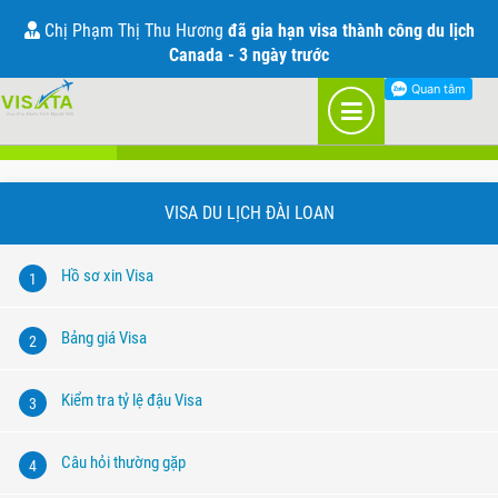
Visa đi Đài Loan
Chị Phạm Thị Thu Hương
đã gia hạn visa thành công du lịch
Canada - 3 ngày trước
Visa du lịch
Visa công tác
Visa thăm thân
VISA DU LỊCH ĐÀI LOAN
Hồ sơ xin Visa
1
Bảng giá Visa
2
Kiểm tra tỷ lệ đậu Visa
3
Câu hỏi thường gặp
4