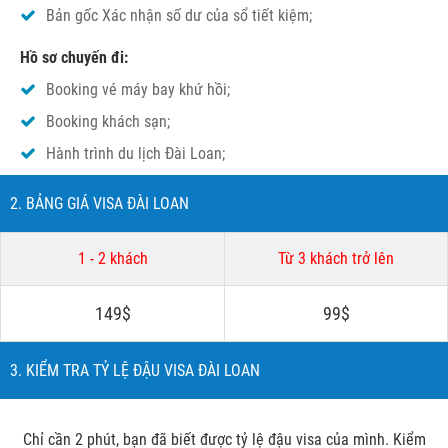
Bản gốc Xác nhận số dư của sổ tiết kiệm;
Hồ sơ chuyến đi:
Booking vé máy bay khứ hồi;
Booking khách sạn;
Hành trình du lịch Đài Loan;
2. BẢNG GIÁ VISA ĐÀI LOAN
1 - 2 khách
Từ 3 khách trở lên
149$
99$
3. KIỂM TRA TỶ LỆ ĐẬU VISA ĐÀI LOAN
Chỉ cần 2 phút, bạn đã biết được tỷ lệ đậu visa của mình. Kiểm