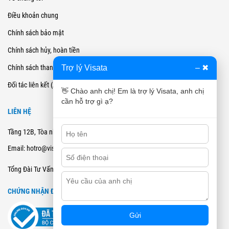
Điều khoản chung
Chính sách bảo mật
Chính sách hủy, hoàn tiền
Trợ lý Visata
–
✖
Chính sách thanh toán
Đối tác liên kết (Affiliate)
👋 Chào anh chị! Em là trợ lý Visata, anh chị
cần hỗ trợ gì ạ?
LIÊN HỆ
Tầng 12B, Tòa nhà Cienco4 - 180 Nguyễn Thị Minh Khai, Quận 3, TPHCM
Email: hotro@visata.vn
0915978168
Tổng Đài Tư Vấn:
CHỨNG NHẬN ĐĂNG KÝ BCT
Gửi