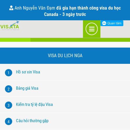
Visa đi Nga
Anh Nguyễn Văn Đạm
đã gia hạn thành công visa du học
Canada - 3 ngày trước
Visa du lịch
VISA DU LỊCH NGA
Hồ sơ xin Visa
1
Bảng giá Visa
2
Kiểm tra tỷ lệ đậu Visa
3
Câu hỏi thường gặp
4