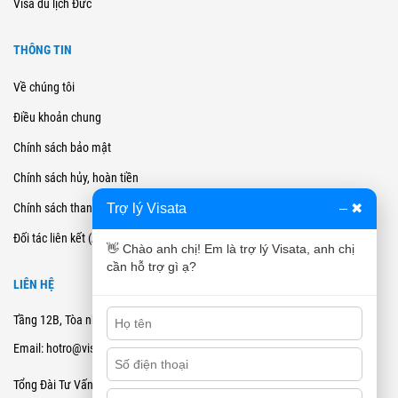
Visa du lịch Đức
THÔNG TIN
Về chúng tôi
Điều khoản chung
Chính sách bảo mật
Chính sách hủy, hoàn tiền
Trợ lý Visata
–
✖
Chính sách thanh toán
Đối tác liên kết (Affiliate)
👋 Chào anh chị! Em là trợ lý Visata, anh chị
cần hỗ trợ gì ạ?
LIÊN HỆ
Tầng 12B, Tòa nhà Cienco4 - 180 Nguyễn Thị Minh Khai, Quận 3, TPHCM
Email: hotro@visata.vn
0915978168
Tổng Đài Tư Vấn: