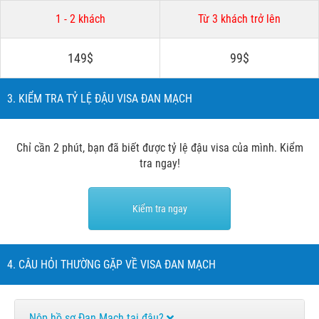
1 - 2 khách
Từ 3 khách trở lên
149$
99$
3. KIỂM TRA TỶ LỆ ĐẬU VISA ĐAN MẠCH
Chỉ cần 2 phút, bạn đã biết được tỷ lệ đậu visa của mình. Kiểm
tra ngay!
Kiểm tra ngay
4. CÂU HỎI THƯỜNG GẶP VỀ VISA ĐAN MẠCH
Nộp hồ sơ Đan Mạch tại đâu?