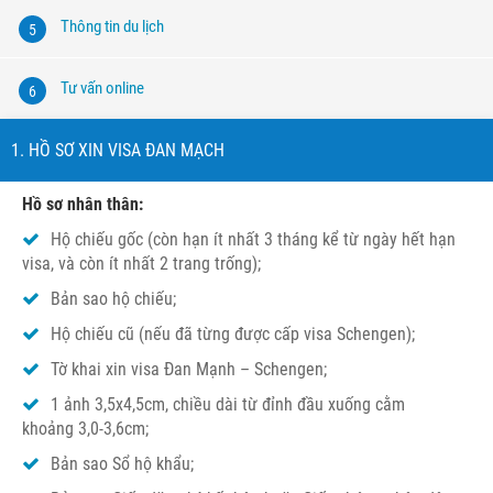
Thông tin du lịch
5
Tư vấn online
6
1. HỒ SƠ XIN VISA ĐAN MẠCH
Hồ sơ nhân thân:
Hộ chiếu gốc (còn hạn ít nhất 3 tháng kể từ ngày hết hạn
visa, và còn ít nhất 2 trang trống);
Bản sao hộ chiếu;
Hộ chiếu cũ (nếu đã từng được cấp visa Schengen);
Tờ khai xin visa Đan Mạnh – Schengen;
1 ảnh 3,5x4,5cm, chiều dài từ đỉnh đầu xuống cằm
khoảng 3,0-3,6cm;
Bản sao Sổ hộ khẩu;