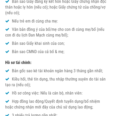
Bản sao Giấy đăng ký kết hôn hoặc Giấy chứng nhận độc
thân hoặc ly hôn (nếu có); hoặc Giấy chứng tử của chồng/vợ
(nếu có);
Nếu trẻ em đi cùng cha mẹ:
Văn bản đồng ý của bố/mẹ cho con đi cùng mẹ/bố (nếu
con đi du lịch Đan Mạch cùng mẹ/bố);
Bản sao Giấy khai sinh của con;
Bản sao CMND của cả bố & mẹ;
Hồ sơ tài chính:
Bản gốc sao kê tài khoản ngân hàng 3 tháng gần nhất;
Kiều hối, thẻ tín dụng, thu nhập thường xuyên do tài sản
tạo ra (nếu có);
Hồ sơ công việc: Nếu là cán bộ, nhân viên:
Hợp đồng lao động/Quyết định tuyển dụng/bổ nhiệm
hoặc chứng nhận mới đây của chủ sử dụng lao động;
3 phiếu trả lương gần nhất;