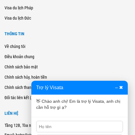
Visa du lịch Pháp
Visa du lịch Đức
THÔNG TIN
Về chúng tôi
Điều khoản chung
Chính sách bảo mật
Chính sách hủy, hoàn tiền
Trợ lý Visata
–
✖
Chính sách thanh toán
Đối tác liên kết (Affiliate)
👋 Chào anh chị! Em là trợ lý Visata, anh chị
cần hỗ trợ gì ạ?
LIÊN HỆ
Tầng 12B, Tòa nhà Cienco4 - 180 Nguyễn Thị Minh Khai, Quận 3, TPHCM