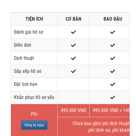
TIỆN ÍCH
CƠ BẢN
BAO ĐẬU
Đánh giá hồ sơ
Điền đơn
Dịch thuật
Sắp xếp hồ sơ
Đặt lịch hẹn
Khắc phục hồ sơ yếu
499.000 VNĐ
499.000 VNĐ + 149$
Phí
Chưa bao gồm phí dịch thuật, bả
Đăng ký ngay
phí lãnh sự, phí khám s