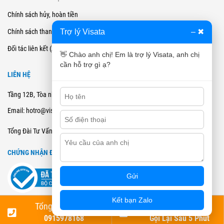
Chính sách hủy, hoàn tiền
Trợ lý Visata
–
✖
Chính sách thanh toán
Đối tác liên kết (Affiliate)
👋 Chào anh chị! Em là trợ lý Visata, anh chị
cần hỗ trợ gì ạ?
LIÊN HỆ
Tầng 12B, Tòa nhà Cienco4 - 180 Nguyễn Thị Minh Khai, Quận 3, TPHCM
Email: hotro@visata.vn
0915978168
Tổng Đài Tư Vấn:
CHỨNG NHẬN ĐĂNG KÝ BCT
Gửi
Kết bạn Zalo
💬 Trợ lý Visata
Tổng Đài Tư Vấn
Đặt Lịch Tư Vấn
Đơn vị chủ quản: Công Ty Cổ Phần VISATA. Copyright 2021 VISATA | All Rights Reserved
0915978168
Gọi Lại Sau 5 Phút