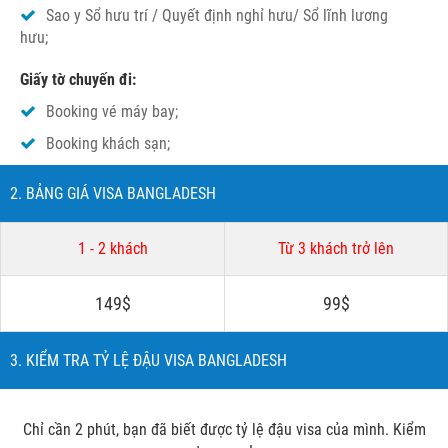
Sao y Sổ hưu trí / Quyết định nghỉ hưu/ Sổ lĩnh lương
hưu;
Giấy tờ chuyến đi:
Booking vé máy bay;
Booking khách sạn;
2. BẢNG GIÁ VISA BANGLADESH
1 - 2 khách
Từ 3 khách trở lên
149$
99$
3. KIỂM TRA TỶ LỆ ĐẬU VISA BANGLADESH
Chỉ cần 2 phút, bạn đã biết được tỷ lệ đậu visa của mình. Kiểm