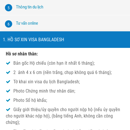
Thông tin du lịch
5
Tư vấn online
6
1. HỒ SƠ XIN VISA BANGLADESH
Hồ sơ nhân thân:
Bản gốc Hộ chiếu (còn hạn ít nhất 6 tháng);
2 ảnh 4 x 6 cm (nền trắng, chụp không quá 6 tháng);
Tờ khai xin visa du lịch Bangladesh;
Photo Chứng minh thư nhân dân;
Photo Sổ hộ khẩu;
Giấy giới thiệu/ủy quyền cho người nộp hộ (nếu ủy quyền
cho người khác nộp hộ), (bằng tiếng Anh, không cần công
chứng);