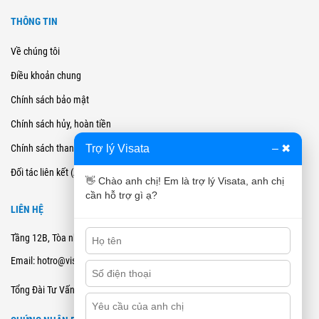
THÔNG TIN
Về chúng tôi
Điều khoản chung
Chính sách bảo mật
Chính sách hủy, hoàn tiền
Trợ lý Visata
–
✖
Chính sách thanh toán
Đối tác liên kết (Affiliate)
👋 Chào anh chị! Em là trợ lý Visata, anh chị
cần hỗ trợ gì ạ?
LIÊN HỆ
Tầng 12B, Tòa nhà Cienco4 - 180 Nguyễn Thị Minh Khai, Quận 3, TPHCM
Email: hotro@visata.vn
0915978168
Tổng Đài Tư Vấn: