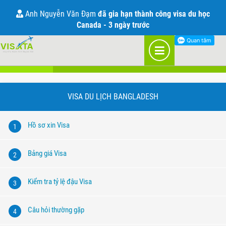
Visa đi Bangladesh
Anh Nguyễn Văn Đạm
đã gia hạn thành công visa du học
Canada - 3 ngày trước
Visa du lịch
Visa công tác
VISA DU LỊCH BANGLADESH
Hồ sơ xin Visa
1
Bảng giá Visa
2
Kiểm tra tỷ lệ đậu Visa
3
Câu hỏi thường gặp
4