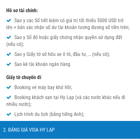
Hồ sơ tài chính:
Sao y các Sổ tiết kiệm có giá trị tổi thiểu 5000 USD trở
lên + bản xác nhận số dư tài khoản tương đương số tiền trên;
Sao y Sổ đỏ hoặc giấy chứng nhận quyền sử dụng đất
(nếu có);
Sao y Giấy tờ sở hữu xe ô tô, đầu tư, … (nếu có);
Sao kê tài khoản ngân hàng
Giấy tờ chuyến đi
Booking vé máy bay khứ hồi;
Booking khách sạn tại Hy Lạp (và các nước khác nếu đi
nhiều nước);
Lịch trình du lịch (bằng tiếng Anh);
2. BẢNG GIÁ VISA HY LẠP