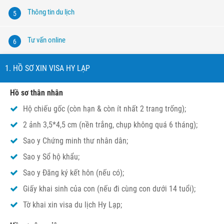
Thông tin du lịch
5
Tư vấn online
6
1. HỒ SƠ XIN VISA HY LẠP
Hồ sơ thân nhân
Hộ chiếu gốc (còn hạn & còn ít nhất 2 trang trống);
2 ảnh 3,5*4,5 cm (nền trắng, chụp không quá 6 tháng);
Sao y Chứng minh thư nhân dân;
Sao y Sổ hộ khẩu;
Sao y Đăng ký kết hôn (nếu có);
Giấy khai sinh của con (nếu đi cùng con dưới 14 tuổi);
Tờ khai xin visa du lịch Hy Lạp;