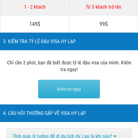
1 - 2 khách
Từ 3 khách trở lên
149$
99$
3. KIỂM TRA TỶ LỆ ĐẬU VISA HY LẠP
Chỉ cần 2 phút, bạn đã biết được tỷ lệ đậu visa của mình. Kiểm
tra ngay!
Kiểm tra ngay
4. CÂU HỎI THƯỜNG GẶP VỀ VISA HY LẠP
Thời gian lý tưởng để đi du lịch Hy Lạp là khi nào?