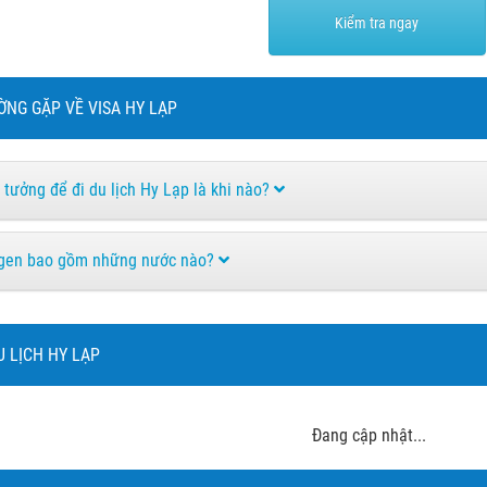
Kiểm tra ngay
ỜNG GẶP VỀ VISA HY LẠP
ý tưởng để đi du lịch Hy Lạp là khi nào?
gen bao gồm những nước nào?
U LỊCH HY LẠP
Đang cập nhật...