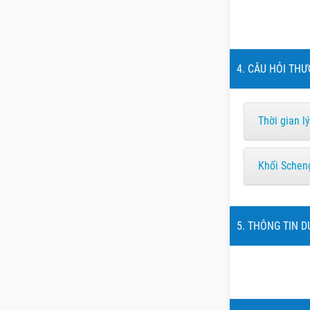
4. CÂU HỎI THƯ
Thời gian l
Khối Schen
5. THÔNG TIN D