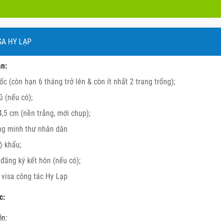
ISA HY LẠP
ân:
c (còn hạn 6 tháng trở lên & còn ít nhất 2 trang trống);
ũ (nếu có);
4,5 cm (nền trắng, mới chụp);
ng minh thư nhân dân
ộ khẩu;
 đăng ký kết hôn (nếu có);
n visa công tác Hy Lạp
c:
ên: