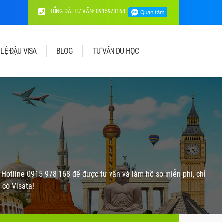
TỔNG ĐÀI TƯ VẤN: 0915978168
 LỆ ĐẬU VISA
BLOG
TƯ VẤN DU HỌC
ệ Hotline 0915 978 168 để được tư vấn và làm hồ sơ miễn phí, chỉ
 có Visata!