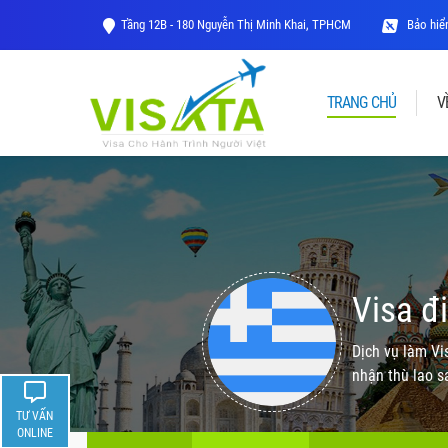
Tầng 12B - 180 Nguyễn Thị Minh Khai, TPHCM
Bảo hiểm
TRANG CHỦ
V
Visa đ
Dịch vụ làm Vi
nhận thù lao s
TƯ VẤN
ONLINE