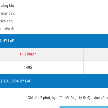
 công tác
 máy bay;
ách sạn;
chuyến đi;
SA HY LẠP
1 - 2 khách
149$
 LỆ ĐẬU VISA HY LẠP
Chỉ cần 2 phút, bạn đã biết được tỷ lệ đậu visa của