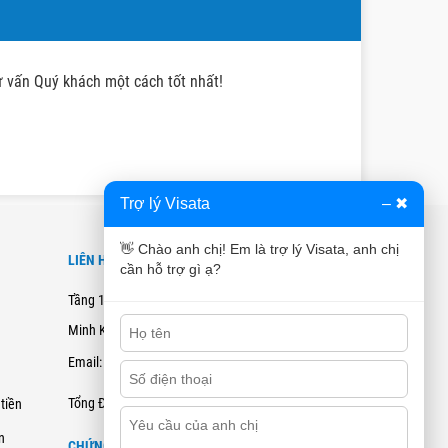
tư vấn Quý khách một cách tốt nhất!
Trợ lý Visata
–
✖
👋 Chào anh chị! Em là trợ lý Visata, anh chị
LIÊN HỆ
cần hỗ trợ gì ạ?
Tầng 12B, Tòa nhà Cienco4 - 180 Nguyễn Thị
Minh Khai, Quận 3, TPHCM
Email: hotro@visata.vn
0915978168
Tổng Đài Tư Vấn:
tiền
n
CHỨNG NHẬN ĐĂNG KÝ BCT