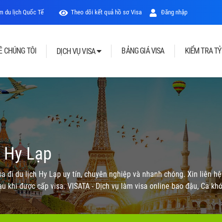
 du lịch Quốc Tế
Theo dõi kết quả hồ sơ Visa
Đăng nhập
Ề CHÚNG TÔI
BẢNG GIÁ VISA
KIỂM TRA TỶ
DỊCH VỤ VISA
i Hy Lạp
sa đi du lịch Hy Lạp uy tín, chuyên nghiệp và nhanh chóng. Xin liên h
au khi được cấp visa. VISATA - Dịch vụ làm visa online bao đậu, Ca khó