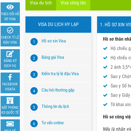
Visa du lịch
Visa công tác
THEO DÕI HỒ
SƠ VISA
VISA DU LỊCH HY LẠP
1. HỒ SƠ XIN V
CHECK TỈ LỆ
Hồ sơ thân nh
Hồ sơ xin Visa
1
ĐẬU VISA
Hộ chiếu gố
Bảng giá Visa
Hộ chiếu c
2
ĐĂNG KÝ
DỊCH VỤ
2 ảnh 3,5*
Kiểm tra tỷ lệ đậu Visa
3
Sao y Chứ
FACEBOOK
Sao y Sổ h
VISATA
Câu hỏi thường gặp
4
Sao y Giấy
Tờ khai xi
Thông tin du lịch
5
ĐẶT PHÒNG
KS QUỐC TẾ
Hồ sơ công việ
Tư vấn online
6
Nếu là nhân vi
MUA VÉ