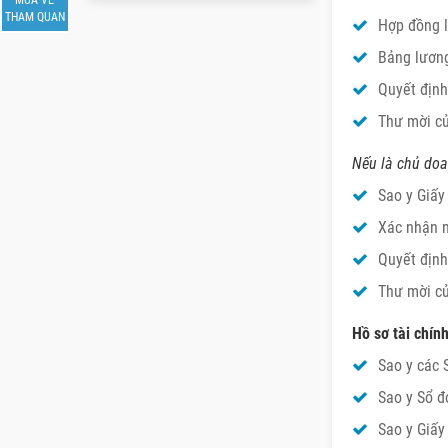
THAM QUAN
Hợp đồng l
Bảng lương
Quyết định
Thư mời củ
Nếu là chủ doa
Sao y Giấy
Xác nhận n
Quyết định
Thư mời củ
Hồ sơ tài chính
Sao y các 
Sao y Sổ đ
Sao y Giấy 