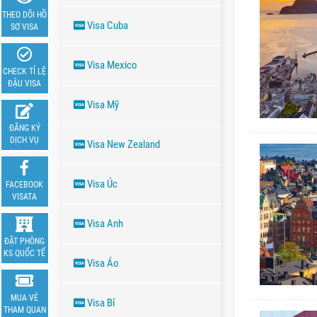
THEO DÕI HỒ
Visa Cuba
SƠ VISA
Visa Mexico
CHECK TỈ LỆ
ĐẬU VISA
Visa Mỹ
ĐĂNG KÝ
DỊCH VỤ
Visa New Zealand
Visa Úc
FACEBOOK
VISATA
Visa Anh
ĐẶT PHÒNG
KS QUỐC TẾ
Visa Áo
MUA VÉ
Visa Bỉ
THAM QUAN