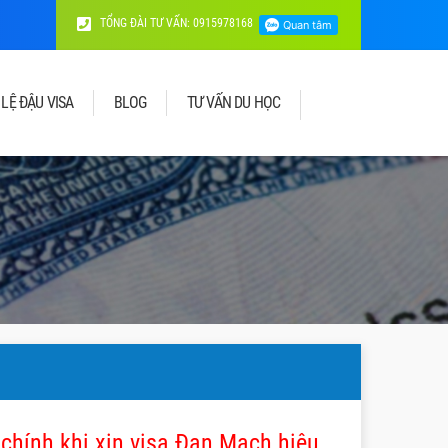
TỔNG ĐÀI TƯ VẤN: 0915978168
 LỆ ĐẬU VISA
BLOG
TƯ VẤN DU HỌC
 chính khi xin visa Đan Mạch hiệu