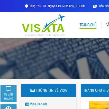
Tầng 12B - 180 Nguyễn Thị Minh Khai, TPHCM
Bảo hiểm
TRANG CHỦ
V
THÔNG TIN VỀ VISA
TRANG CHỦ
B
TƯ VẤN
ONLINE
Visa Canada