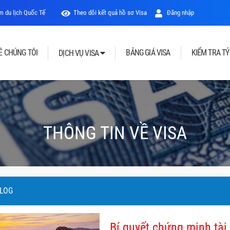
 du lịch Quốc Tế
Theo dõi kết quả hồ sơ Visa
Đăng nhập
Ề CHÚNG TÔI
BẢNG GIÁ VISA
KIỂM TRA TỶ
DỊCH VỤ VISA
THÔNG TIN VỀ VISA
LOG
Bí quyết chứng minh tài