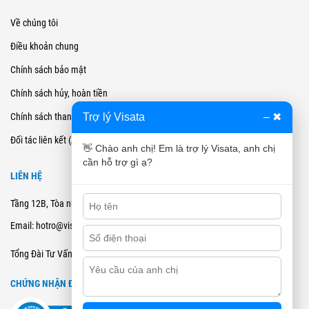
Về chúng tôi
Điều khoản chung
Chính sách bảo mật
Chính sách hủy, hoàn tiền
Trợ lý Visata
–
✖
Chính sách thanh toán
Đối tác liên kết (Affiliate)
👋 Chào anh chị! Em là trợ lý Visata, anh chị
cần hỗ trợ gì ạ?
LIÊN HỆ
Tầng 12B, Tòa nhà Cienco4 - 180 Nguyễn Thị Minh Khai, Quận 3, TPHCM
Email: hotro@visata.vn
0915978168
Tổng Đài Tư Vấn:
CHỨNG NHẬN ĐĂNG KÝ BCT