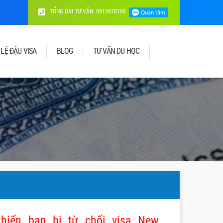
TỔNG ĐÀI TƯ VẤN: 0915978168
 LỆ ĐẬU VISA
BLOG
TƯ VẤN DU HỌC
hiến bạn bị từ chối visa New