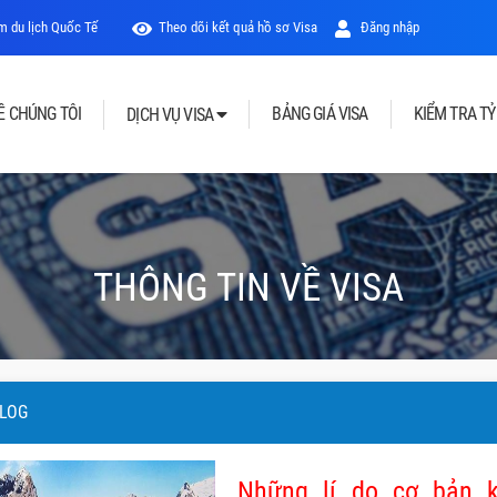
 du lịch Quốc Tế
Theo dõi kết quả hồ sơ Visa
Đăng nhập
Ề CHÚNG TÔI
BẢNG GIÁ VISA
KIỂM TRA TỶ
DỊCH VỤ VISA
THÔNG TIN VỀ VISA
LOG
Những lí do cơ bản k