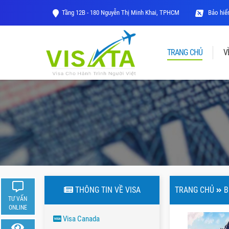
Tầng 12B - 180 Nguyễn Thị Minh Khai, TPHCM
Bảo hiểm
TRANG CHỦ
V
THÔNG TIN VỀ VISA
TRANG CHỦ
B
TƯ VẤN
ONLINE
Visa Canada