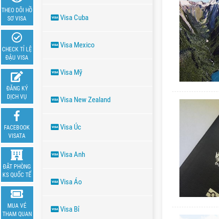
THEO DÕI HỒ
Visa Cuba
SƠ VISA
Visa Mexico
CHECK TỈ LỆ
ĐẬU VISA
Visa Mỹ
ĐĂNG KÝ
DỊCH VỤ
Visa New Zealand
Visa Úc
FACEBOOK
VISATA
Visa Anh
ĐẶT PHÒNG
KS QUỐC TẾ
Visa Áo
MUA VÉ
Visa Bỉ
THAM QUAN