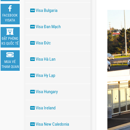
Visa Bulgaria
FACEBOOK
VISATA
Visa Đan Mạch
ĐẶT PHÒNG
Visa Đức
KS QUỐC TẾ
Visa Hà Lan
MUA VÉ
THAM QUAN
Visa Hy Lạp
Visa Hungary
Visa Ireland
Visa New Caledonia