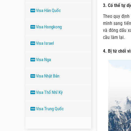
3. Có thể tự d
Visa Hàn Quốc
Theo quy định 
mình sang tiế
Visa Hongkong
và đóng dấu xá
cầu làm lại.
Visa Israel
4. Bị từ chối v
Visa Nga
Visa Nhật Bản
Visa Thổ Nhĩ Kỳ
Visa Trung Quốc