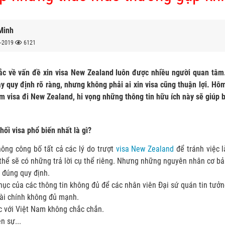
Minh
-2019
6121
c về vấn đề xin visa New Zealand luôn được nhiều người quan tâm
y quy định rõ ràng, nhưng không phải ai xin visa cũng thuận lợi. Hô
àm visa đi New Zealand, hi vọng những thông tin hữu ích này sẽ giúp 
chối visa phổ biến nhất là gì?
ông công bố tất cả các lý do trượt
visa New Zealand
để tránh việc l
thể sẽ có những trả lời cụ thể riêng. Nhưng những nguyên nhân cơ bả
g đúng quy định.
phục của các thông tin không đủ để các nhân viên Đại sứ quán tin tưởn
ài chính không đủ mạnh.
c với Việt Nam không chắc chắn.
ền sự...