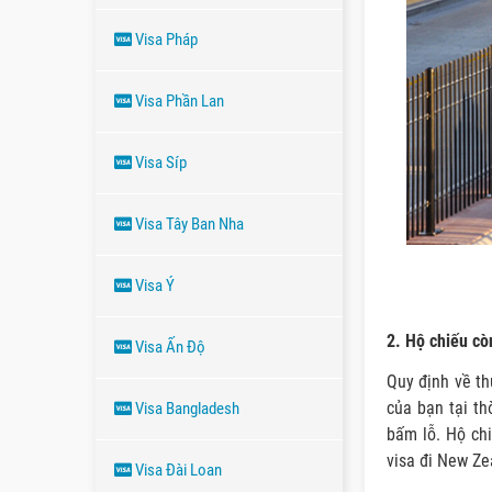
Visa Pháp
Visa Phần Lan
Visa Síp
Visa Tây Ban Nha
Visa Ý
2. Hộ chiếu cò
Visa Ấn Độ
Quy định về th
của bạn tại th
Visa Bangladesh
bấm lỗ. Hộ chi
visa đi New Ze
Visa Đài Loan