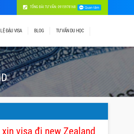
TỔNG ĐÀI TƯ VẤN: 0915978168
 LỆ ĐẬU VISA
BLOG
TƯ VẤN DU HỌC
ND
xin visa đi new Zealand