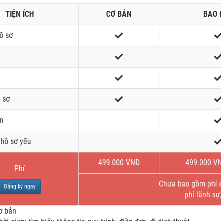
TIỆN ÍCH
CƠ BẢN
BAO 
ồ sơ
 sơ
ẹn
hồ sơ yếu
499.000 VNĐ
499.000 V
Phí
Chưa bao gồm phí dị
Đăng ký ngay
phí lãnh sự
cơ bản