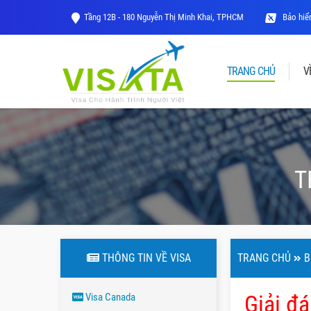
Tầng 12B - 180 Nguyễn Thị Minh Khai, TPHCM
Bảo hiểm
TRANG CHỦ
V
T
THÔNG TIN VỀ VISA
TRANG CHỦ
B
Giải đ
Visa Canada