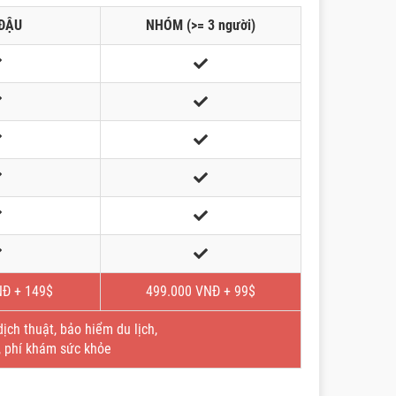
ĐẬU
NHÓM (>= 3 người)
NĐ + 149$
499.000 VNĐ + 99$
ch thuật, bảo hiểm du lịch,
, phí khám sức khỏe