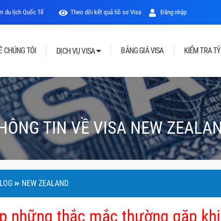
 du lịch Quốc Tế
Theo dõi kết quả hồ sơ Visa
Đăng nhập
Ề CHÚNG TÔI
BẢNG GIÁ VISA
KIỂM TRA TỶ
DỊCH VỤ VISA
HÔNG TIN VỀ VISA NEW ZEALA
LOG
NEW ZEALAND
áp những thắc mắc thường gặp khi 