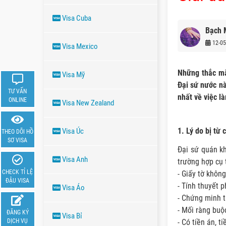
Visa Cuba
Bạch 
12-05
Visa Mexico
Những thắc mắ
Visa Mỹ
Đại sứ nước nà
TƯ VẤN
nhất về việc l
ONLINE
Visa New Zealand
1. Lý do bị từ 
Visa Úc
THEO DÕI HỒ
SƠ VISA
Đại sứ quán kh
Visa Anh
trường hợp cụ 
CHECK TỈ LỆ
- Giấy tờ khôn
ĐẬU VISA
- Tính thuyết 
Visa Áo
- Chứng minh t
- Mối ràng buộ
ĐĂNG KÝ
Visa Bỉ
- Có tiền án, ti
DỊCH VỤ