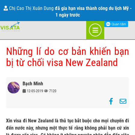
THÔNG TIN VỀ VISA NEW ZEALAND
Chị Cao Thị Xuân Dung
đã gia hạn visa thành công du lịch Mỹ -
1 ngày trước
TRANG CHỦ
BLOG
NEW ZEALAND
Những lí do cơ bản khiến bạn
bị từ chối visa New Zealand
Bạch Minh
12-05-2019
7120
Xin visa đi New Zealand là thủ tục bắt buộc cho mọi chuyến đi
đến nước này, nhưng một thực tế rằng không phải bạn cứ xin