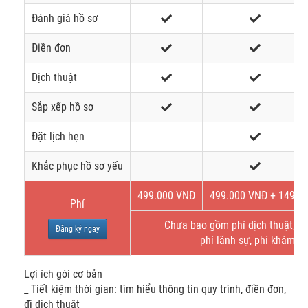
Đánh giá hồ sơ
Điền đơn
Dịch thuật
Sắp xếp hồ sơ
Đặt lịch hẹn
Khắc phục hồ sơ yếu
499.000 VNĐ
499.000 VNĐ + 149$
Phí
Chưa bao gồm phí dịch thuật, bả
Đăng ký ngay
phí lãnh sự, phí khám s
Lợi ích gói cơ bản
_ Tiết kiệm thời gian: tìm hiểu thông tin quy trình, điền đơn,
đi dịch thuật