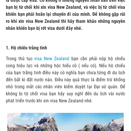
là được cấp visa. Có không ít những nguyên nhân dẫn đến việc
bạn bị từ chối khi xin visa New Zealand, và việc bị từ chối visa
khiến bạn phải hoãn lại chuyến đi của mình. Để không gặp rủi
ro khi xin visa New Zealand thì hãy tham khảo những nguyên
nhân khiến bạn bị rớt visa dưới đây nhé.
1. Hộ chiếu trắng tinh
Trong thủ tục
visa New Zealand
bạn cần phải nộp hộ chiếu
cong hiệu lực và những hộc hiếu cũ ( nếu có). Nếu hộ chiếu
của bạn trắng tinh điều này có nghĩa bạn chưa từng đi du lịch
đến bất kì đất nước nào. Điều này quả thực là điểm trừ khổng
nhỏ trong mắt các nhân viên kiểm duyệt tại Đại sứ quán. Để
không bị từ chối visa bạn hãy suy nghĩ đến du lịch vài nước
phát triển trước khi xin visa New Zealand nhé.