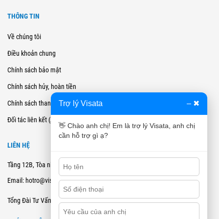
THÔNG TIN
Về chúng tôi
Điều khoản chung
Chính sách bảo mật
Chính sách hủy, hoàn tiền
Trợ lý Visata
–
✖
Chính sách thanh toán
Đối tác liên kết (Affiliate)
👋 Chào anh chị! Em là trợ lý Visata, anh chị
cần hỗ trợ gì ạ?
LIÊN HỆ
Tầng 12B, Tòa nhà Cienco4 - 180 Nguyễn Thị Minh Khai, Quận 3, TPHCM
Email: hotro@visata.vn
0915978168
Tổng Đài Tư Vấn: