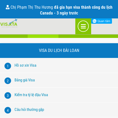
Visa đi Đài Loan
Chị Phạm Thị Thu Hương
đã gia hạn visa thành công du lịch
Canada - 3 ngày trước
Visa du lịch
Visa công tác
Visa thăm thân
VISA DU LỊCH ĐÀI LOAN
Hồ sơ xin Visa
1
Bảng giá Visa
2
Kiểm tra tỷ lệ đậu Visa
3
Câu hỏi thường gặp
4