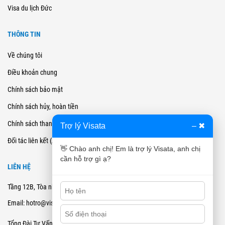
Visa du lịch Đức
THÔNG TIN
Về chúng tôi
Điều khoản chung
Chính sách bảo mật
Chính sách hủy, hoàn tiền
Chính sách thanh toán
Trợ lý Visata
–
✖
Đối tác liên kết (Affiliate)
👋 Chào anh chị! Em là trợ lý Visata, anh chị
cần hỗ trợ gì ạ?
LIÊN HỆ
Tầng 12B, Tòa nhà Cienco4 - 180 Nguyễn Thị Minh Khai, Quận 3, TPHCM
Email: hotro@visata.vn
0915978168
Tổng Đài Tư Vấn: