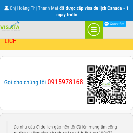
BẢNG GIÁ DỊCH VỤ VISA MỚI NHẤT 2021
Chị Hoàng Thị Thanh Mai
đã được cấp visa du lịch Canada - 1
ngày trước
BÁO GIÁ DỊCH VỤ VISA VÀ BẢO HIỂM DU
LỊCH
0915978168
Gọi cho chúng tôi
Do nhu cầu đi du lịch gấp nên tôi đã lên mạng tìm công