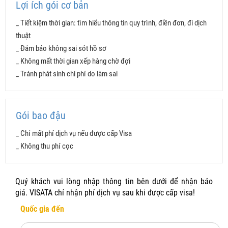
Lợi ích gói cơ bản
_ Tiết kiệm thời gian: tìm hiểu thông tin quy trình, điền đơn, đi dịch
thuật
_ Đảm bảo không sai sót hồ sơ
TIỆN ÍCH
CƠ BẢN
BAO ĐẬU
_ Không mất thời gian xếp hàng chờ đợi
_ Tránh phát sinh chi phí do làm sai
Đánh giá hồ sơ
Điền đơn
Gói bao đậu
Dịch thuật
_ Chỉ mất phí dịch vụ nếu được cấp Visa
_ Không thu phí cọc
Sắp xếp hồ sơ
Đặt lịch hẹn
Quý khách vui lòng nhập thông tin bên dưới để nhận báo
giá. VISATA chỉ nhận phí dịch vụ sau khi được cấp visa!
Khắc phục hồ sơ yếu
Quốc gia đến
999.000 VNĐ
1.49tr VNĐ + 1
Phí