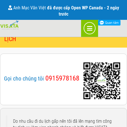
BẢNG GIÁ DỊCH VỤ VISA MỚI NHẤT 2021
Anh Mạc Văn Việt
đã được cấp Open WP Canada - 2 ngày
trước
BÁO GIÁ DỊCH VỤ VISA VÀ BẢO HIỂM DU
LỊCH
0915978168
Gọi cho chúng tôi
Do nhu cầu đi du lịch gấp nên tôi đã lên mạng tìm công