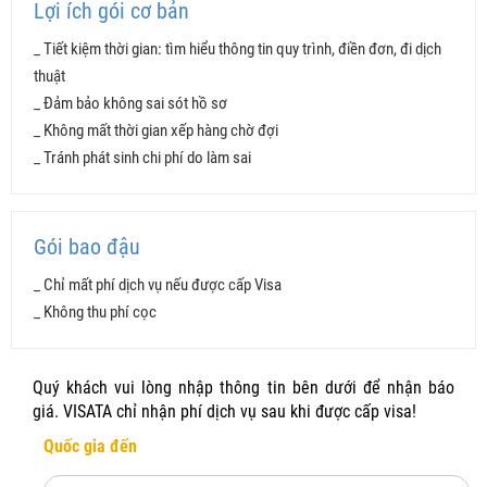
Lợi ích gói cơ bản
_ Tiết kiệm thời gian: tìm hiểu thông tin quy trình, điền đơn, đi dịch
thuật
_ Đảm bảo không sai sót hồ sơ
TIỆN ÍCH
CƠ BẢN
BAO ĐẬU
_ Không mất thời gian xếp hàng chờ đợi
_ Tránh phát sinh chi phí do làm sai
Đánh giá hồ sơ
Điền đơn
Gói bao đậu
Dịch thuật
_ Chỉ mất phí dịch vụ nếu được cấp Visa
_ Không thu phí cọc
Sắp xếp hồ sơ
Đặt lịch hẹn
Quý khách vui lòng nhập thông tin bên dưới để nhận báo
giá. VISATA chỉ nhận phí dịch vụ sau khi được cấp visa!
Khắc phục hồ sơ yếu
Quốc gia đến
999.000 VNĐ
1.49tr VNĐ + 1
Phí