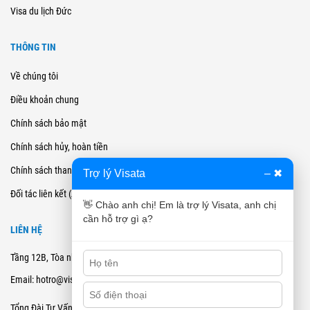
Visa du lịch Đức
THÔNG TIN
Về chúng tôi
Điều khoản chung
Chính sách bảo mật
Chính sách hủy, hoàn tiền
Chính sách thanh toán
Trợ lý Visata
–
✖
Đối tác liên kết (Affiliate)
👋 Chào anh chị! Em là trợ lý Visata, anh chị
cần hỗ trợ gì ạ?
LIÊN HỆ
Tầng 12B, Tòa nhà Cienco4 - 180 Nguyễn Thị Minh Khai, Quận 3, TPHCM
Email: hotro@visata.vn
0915978168
Tổng Đài Tư Vấn: