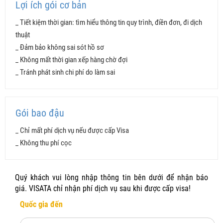
Lợi ích gói cơ bản
_ Tiết kiệm thời gian: tìm hiểu thông tin quy trình, điền đơn, đi dịch
thuật
_ Đảm bảo không sai sót hồ sơ
TIỆN ÍCH
CƠ BẢN
BAO ĐẬU
_ Không mất thời gian xếp hàng chờ đợi
_ Tránh phát sinh chi phí do làm sai
Đánh giá hồ sơ
Điền đơn
Gói bao đậu
Dịch thuật
_ Chỉ mất phí dịch vụ nếu được cấp Visa
_ Không thu phí cọc
Sắp xếp hồ sơ
Đặt lịch hẹn
Quý khách vui lòng nhập thông tin bên dưới để nhận báo
giá. VISATA chỉ nhận phí dịch vụ sau khi được cấp visa!
Khắc phục hồ sơ yếu
Quốc gia đến
999.000 VNĐ
1.49tr VNĐ + 1
Phí