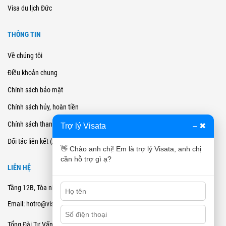
Visa du lịch Đức
THÔNG TIN
Về chúng tôi
Điều khoản chung
Chính sách bảo mật
Chính sách hủy, hoàn tiền
Chính sách thanh toán
Trợ lý Visata
–
✖
Đối tác liên kết (Affiliate)
👋 Chào anh chị! Em là trợ lý Visata, anh chị
cần hỗ trợ gì ạ?
LIÊN HỆ
Tầng 12B, Tòa nhà Cienco4 - 180 Nguyễn Thị Minh Khai, Quận 3, TPHCM
Email: hotro@visata.vn
0915978168
Tổng Đài Tư Vấn: