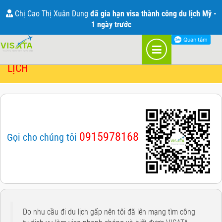
BẢNG GIÁ DỊCH VỤ VISA MỚI NHẤT 2021
Chị Cao Thị Xuân Dung
đã gia hạn visa thành công du lịch Mỹ -
1 ngày trước
BÁO GIÁ DỊCH VỤ VISA VÀ BẢO HIỂM DU
LỊCH
0915978168
Gọi cho chúng tôi
Do nhu cầu đi du lịch gấp nên tôi đã lên mạng tìm công