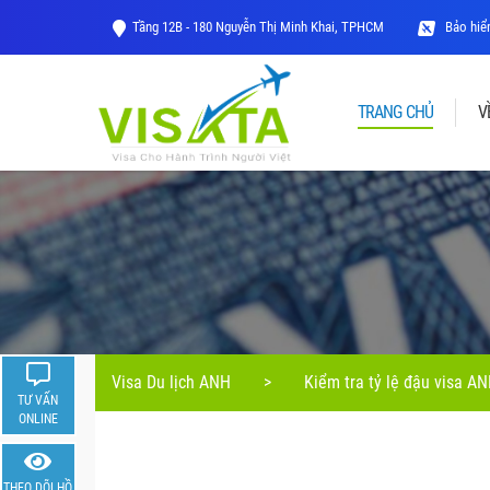
Tầng 12B - 180 Nguyễn Thị Minh Khai, TPHCM
Bảo hiểm
TRANG CHỦ
V
Visa Du lịch ANH
>
Kiểm tra tỷ lệ đậu visa A
TƯ VẤN
ONLINE
THEO DÕI HỒ