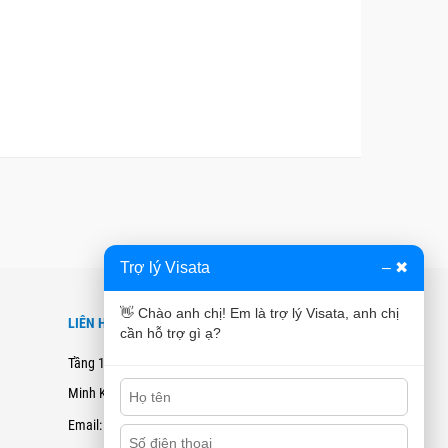
Trợ lý Visata
–
✖
👋 Chào anh chị! Em là trợ lý Visata, anh chị
LIÊN HỆ
cần hỗ trợ gì ạ?
Tầng 12B, Tòa nhà Cienco4 - 180 Nguyễn Thị
Minh Khai, Quận 3, TPHCM
Email: hotro@visata.vn