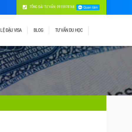
TỔNG ĐÀI TƯ VẤN: 0915978168
 LỆ ĐẬU VISA
BLOG
TƯ VẤN DU HỌC