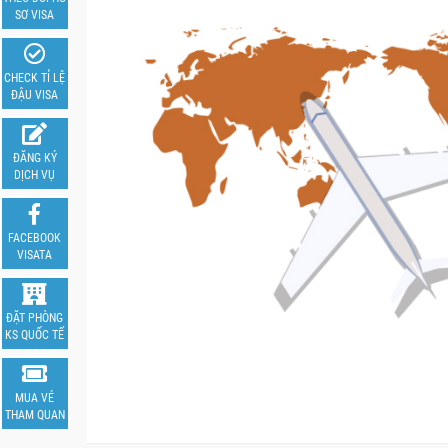
SƠ VISA
CHECK TỈ LỆ
ĐẬU VISA
ĐĂNG KÝ
DỊCH VỤ
FACEBOOK
VISATA
ĐẶT PHÒNG
KS QUỐC TẾ
MUA VÉ
THAM QUAN