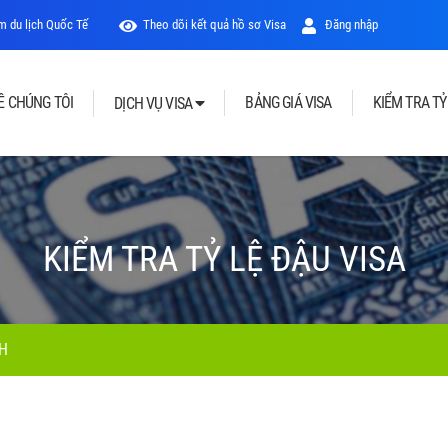
 du lịch Quốc Tế
Theo dõi kết quả hồ sơ Visa
Đăng nhập
Ề CHÚNG TÔI
BẢNG GIÁ VISA
KIỂM TRA TỶ
DỊCH VỤ VISA
KIỂM TRA TỶ LỆ ĐẬU VISA
NH