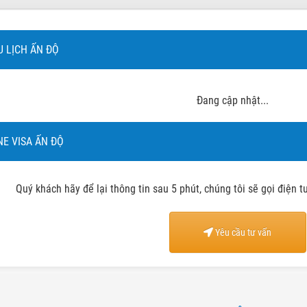
U LỊCH ẤN ĐỘ
Đang cập nhật...
NE VISA ẤN ĐỘ
Quý khách hãy để lại thông tin sau 5 phút, chúng tôi sẽ gọi điện 
Yêu cầu tư vấn