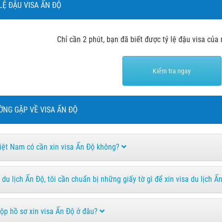
 LỆ ĐẬU VISA ẤN ĐỘ
Chỉ cần 2 phút, bạn đã biết được tỷ lệ đậu visa của
Kiểm tra ngay
ỜNG GẶP VỀ VISA ẤN ĐỘ
iệt Nam có cần xin visa Ấn Độ không?
 du lịch Ấn Độ, tôi cần chuẩn bị những giấy tờ gì để xin visa du lịch 
nộp hồ sơ xin visa Ấn Độ ở đâu?