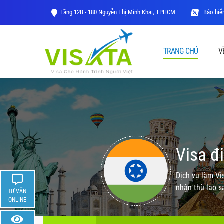
Tầng 12B - 180 Nguyễn Thị Minh Khai, TPHCM
Bảo hiểm
TRANG CHỦ
V
Visa đ
Dịch vụ làm Vi
nhận thù lao s
TƯ VẤN
ONLINE