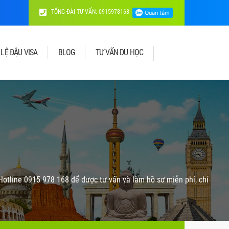
TỔNG ĐÀI TƯ VẤN: 0915978168
 LỆ ĐẬU VISA
BLOG
TƯ VẤN DU HỌC
 Hotline 0915 978 168 để được tư vấn và làm hồ sơ miễn phí, chỉ