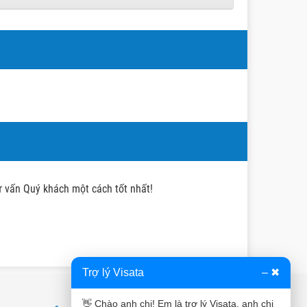
tư vấn Quý khách một cách tốt nhất!
Trợ lý Visata
–
✖
👋 Chào anh chị! Em là trợ lý Visata, anh chị