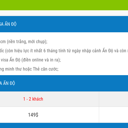
ISA ẤN ĐỘ
cm (nền trắng, mới chụp);
ốc (còn hiệu lực ít nhất 6 tháng tính từ ngày nhập cảnh Ấn Độ và còn í
 visa Ấn Độ (điền online và in ra);
ng minh thư hoặc Thẻ căn cước;
SA ẤN ĐỘ
1 - 2 khách
149$