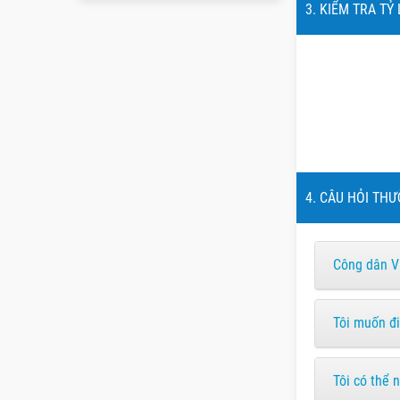
3. KIỂM TRA TỶ
4. CÂU HỎI THƯ
Công dân V
Tôi muốn đi
Tôi có thể 