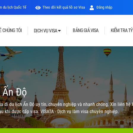
 du lịch Quốc Tế
Theo dõi kết quả hồ sơ Visa
Đăng nhập
Ề CHÚNG TÔI
BẢNG GIÁ VISA
KIỂM TRA TỶ
DỊCH VỤ VISA
i Ấn Độ
sa đi du lịch Ấn Độ uy tín, chuyên nghiệp và nhanh chóng. Xin liên hệ
au khi được cấp visa. VISATA - Dịch vụ làm visa chuyên nghiệp.