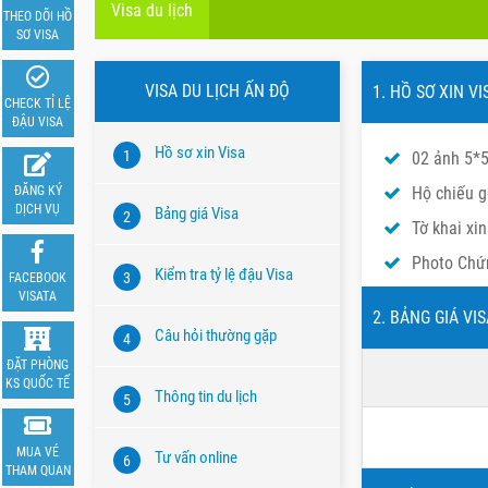
Visa du lịch
THEO DÕI HỒ
SƠ VISA
VISA DU LỊCH ẤN ĐỘ
1. HỒ SƠ XIN V
CHECK TỈ LỆ
ĐẬU VISA
Hồ sơ xin Visa
1
02 ảnh 5*5
ĐĂNG KÝ
Hộ chiếu g
DỊCH VỤ
Bảng giá Visa
2
Tờ khai xin
Photo Chứ
Kiểm tra tỷ lệ đậu Visa
3
FACEBOOK
VISATA
2. BẢNG GIÁ VI
Câu hỏi thường gặp
4
ĐẶT PHÒNG
KS QUỐC TẾ
Thông tin du lịch
5
MUA VÉ
Tư vấn online
6
THAM QUAN