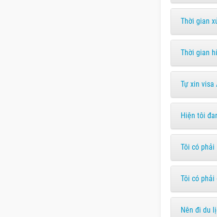
Thời gian x
Thời gian h
Tự xin visa
Hiện tôi đa
Tôi có phải
Tôi có phải
Nên đi du l