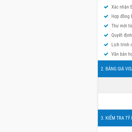
Xác nhận B
Hợp đồng B
Thư mời từ 
Quyết định 
Lịch trình 
Văn bản hợ
2. BẢNG GIÁ VIS
3. KIỂM TRA TỶ 