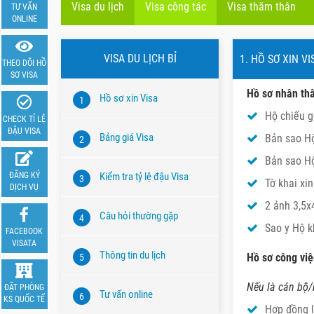
Visa du lịch
Visa công tác
Visa thăm thân
TƯ VẤN
ONLINE
VISA DU LỊCH BỈ
1. HỒ SƠ XIN VI
THEO DÕI HỒ
SƠ VISA
Hồ sơ nhân th
Hồ sơ xin Visa
1
Hộ chiếu g
CHECK TỈ LỆ
ĐẬU VISA
Bảng giá Visa
Bản sao Hộ
2
Bản sao Hộ
Kiểm tra tỷ lệ đậu Visa
ĐĂNG KÝ
3
Tờ khai xi
DỊCH VỤ
2 ảnh 3,5x
Câu hỏi thường gặp
4
Sao y Hộ k
FACEBOOK
VISATA
Thông tin du lịch
Hồ sơ công việ
5
Nếu là cán bộ/
ĐẶT PHÒNG
Tư vấn online
6
KS QUỐC TẾ
Hợp đồng l