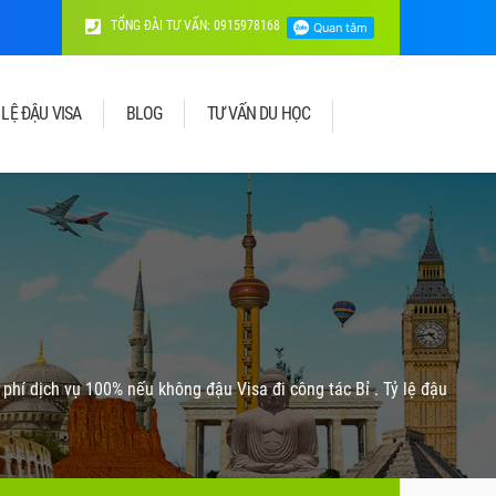
TỔNG ĐÀI TƯ VẤN: 0915978168
 LỆ ĐẬU VISA
BLOG
TƯ VẤN DU HỌC
phí dịch vụ 100% nếu không đậu Visa đi công tác Bỉ . Tỷ lệ đậu