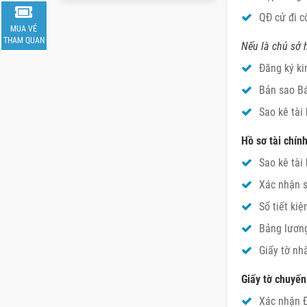
QĐ cử đi c
MUA VÉ
THAM QUAN
Nếu là chủ sở 
Đăng ký ki
Bản sao Bá
Sao kê tài
Hồ sơ tài chính
Sao kê tài
Xác nhận s
Sổ tiết kiệ
Bảng lương
Giấy tờ nh
Giấy tờ chuyến
Xác nhận Đ