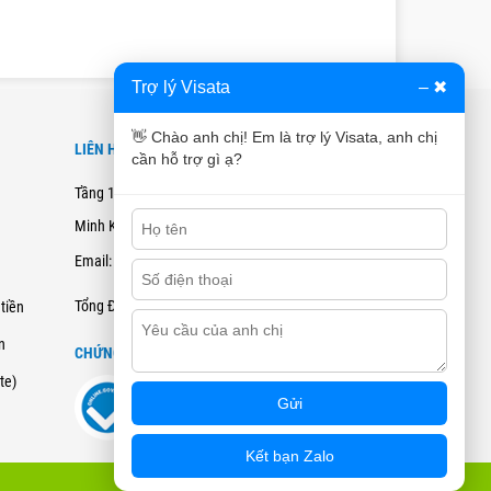
Trợ lý Visata
–
✖
👋 Chào anh chị! Em là trợ lý Visata, anh chị
LIÊN HỆ
cần hỗ trợ gì ạ?
Tầng 12B, Tòa nhà Cienco4 - 180 Nguyễn Thị
Minh Khai, Quận 3, TPHCM
Email: hotro@visata.vn
0915978168
Tổng Đài Tư Vấn:
tiền
n
CHỨNG NHẬN ĐĂNG KÝ BCT
ate)
Gửi
Kết bạn Zalo
💬 Trợ lý Visata