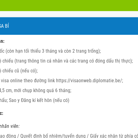
SA BỈ
ân:
ốc (còn hạn tối thiểu 3 tháng và còn 2 trang trống);
 chiếu (trang thông tin cá nhân và các trang có đóng dấu thị thực);
 chiếu cũ (nếu có);
n visa online theo đường link https://visaonweb.diplomatie.be/;
4,5 cm, mới chụp không quá 6 tháng;
hẩu; Sao y Đăng kí kết hôn (nếu có)
c:
nhân viên:
ao động / Quyết định bổ nhiệm/tuyển dụng / Giấy xác nhận từ phía cô