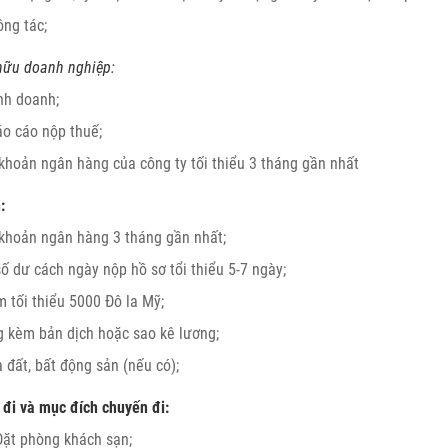
ông tác;
hữu doanh nghiệp:
nh doanh;
o cáo nộp thuế;
 khoản ngân hàng của công ty tối thiểu 3 tháng gần nhất
:
 khoản ngân hàng 3 tháng gần nhất;
ố dư cách ngày nộp hồ sơ tổi thiểu 5-7 ngày;
m tối thiểu 5000 Đô la Mỹ;
 kèm bản dịch hoặc sao kê lương;
à đất, bất động sản (nếu có);
 đi và mục đích chuyến đi:
ặt phòng khách sạn;