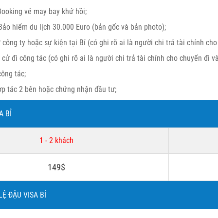
ooking vé may bay khứ hồi;
ảo hiểm du lịch 30.000 Euro (bản gốc và bản photo);
công ty hoặc sự kiện tại Bỉ (có ghi rõ ai là người chi trả tài chính cho
cử đi công tác (có ghi rõ ai là người chi trả tài chính cho chuyến đi và
công tác;
p tác 2 bên hoặc chứng nhận đầu tư;
A BỈ
1 - 2 khách
149$
LỆ ĐẬU VISA BỈ