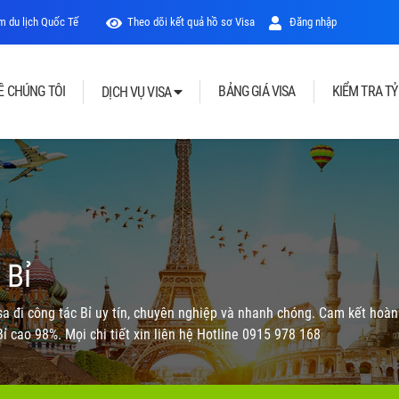
 du lịch Quốc Tế
Theo dõi kết quả hồ sơ Visa
Đăng nhập
Ề CHÚNG TÔI
BẢNG GIÁ VISA
KIỂM TRA TỶ
DỊCH VỤ VISA
 Bỉ
sa đi công tác Bỉ uy tín, chuyên nghiệp và nhanh chóng. Cam kết hoàn 
ỉ cao 98%. Mọi chi tiết xin liên hệ Hotline 0915 978 168