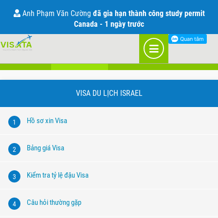
Visa đi Israel
Anh Phạm Văn Cường
đã gia hạn thành công study permit
Canada - 1 ngày trước
Visa du lịch
Visa công tác
VISA DU LỊCH ISRAEL
Hồ sơ xin Visa
1
Bảng giá Visa
2
Kiểm tra tỷ lệ đậu Visa
3
Câu hỏi thường gặp
4