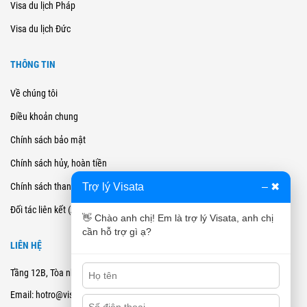
Visa du lịch Pháp
Visa du lịch Đức
THÔNG TIN
Về chúng tôi
Điều khoản chung
Chính sách bảo mật
Chính sách hủy, hoàn tiền
Trợ lý Visata
–
✖
Chính sách thanh toán
Đối tác liên kết (Affiliate)
👋 Chào anh chị! Em là trợ lý Visata, anh chị
cần hỗ trợ gì ạ?
LIÊN HỆ
Tầng 12B, Tòa nhà Cienco4 - 180 Nguyễn Thị Minh Khai, Quận 3, TPHCM
Email: hotro@visata.vn