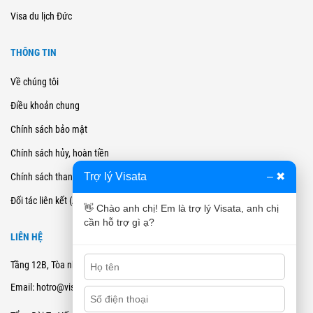
Visa du lịch Đức
THÔNG TIN
Về chúng tôi
Điều khoản chung
Chính sách bảo mật
Chính sách hủy, hoàn tiền
Trợ lý Visata
–
✖
Chính sách thanh toán
Đối tác liên kết (Affiliate)
👋 Chào anh chị! Em là trợ lý Visata, anh chị
cần hỗ trợ gì ạ?
LIÊN HỆ
Tầng 12B, Tòa nhà Cienco4 - 180 Nguyễn Thị Minh Khai, Quận 3, TPHCM
Email: hotro@visata.vn
0915978168