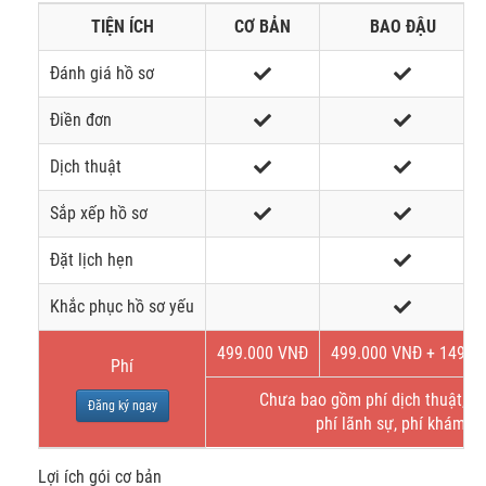
TIỆN ÍCH
CƠ BẢN
BAO ĐẬU
Đánh giá hồ sơ
Điền đơn
Dịch thuật
Sắp xếp hồ sơ
Đặt lịch hẹn
Khắc phục hồ sơ yếu
499.000 VNĐ
499.000 VNĐ + 149$
Phí
Chưa bao gồm phí dịch thuật, bả
Đăng ký ngay
phí lãnh sự, phí khám s
Lợi ích gói cơ bản