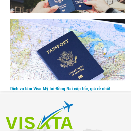
Dịch vụ làm visa Mỹ tại Tiền Giang trọn gói, uy tín, giá tốt
Dịch vụ làm Visa Mỹ tại Đồng Nai cấp tốc, giá rẻ nhất