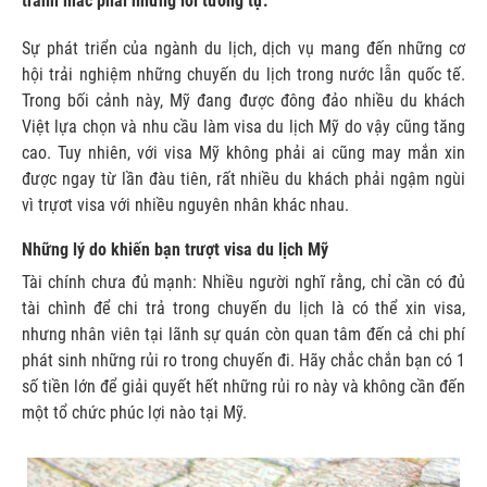
tránh mắc phải những lỗi tương tự.
Sự phát triển của ngành du lịch, dịch vụ mang đến những cơ
hội trải nghiệm những chuyến du lịch trong nước lẫn quốc tế.
Trong bối cảnh này, Mỹ đang được đông đảo nhiều du khách
Việt lựa chọn và nhu cầu làm visa du lịch Mỹ do vậy cũng tăng
cao. Tuy nhiên, với visa Mỹ không phải ai cũng may mắn xin
được ngay từ lần đàu tiên, rất nhiều du khách phải ngậm ngùi
vì trựơt visa với nhiều nguyên nhân khác nhau.
Những lý do khiến bạn trượt visa du lịch Mỹ
Tài chính chưa đủ mạnh: Nhiều người nghĩ rằng, chỉ cần có đủ
tài chình để chi trả trong chuyến du lịch là có thể xin visa,
nhưng nhân viên tại lãnh sự quán còn quan tâm đến cả chi phí
phát sinh những rủi ro trong chuyến đi. Hãy chắc chắn bạn có 1
số tiền lớn để giải quyết hết những rủi ro này và không cần đến
một tổ chức phúc lợi nào tại Mỹ.