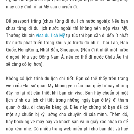
may có ý định ở lại Mỹ sau chuyến đi.
Để passport trắng (chưa từng đi du lịch nước ngoài): Nếu bạn
chưa từng đi du lịch nước ngoài thì không nên nộp visa Mỹ.
Thường khi xin
visa du lịch Mỹ
tự túc thì bạn cần đi đến ít nhất
02 nước phát triển trong khu vực trước đó như: Thái Lan, Hàn
Quốc, HongKong, Nhật Bản, Singapore (Nên đi ít nhất một nước
ở ngoài khu vực Đông Nam Á, nếu có thể đi nước Châu Âu thì
sẽ càng có lợi hơn).
Không có lịch trình du lịch chi tiết: Bạn có thế thấy trên trang
web của Đại sứ quán Mỹ không yêu cầu loại giấy tờ này nhưng
đây nó lại rất cần thiết khi bạn xin visa. Bạn hãy chuẩn bị một
lịch trình du lịch chi tiết trong những ngày bạn ở Mỹ, đi tham
quan ở đâu, di chuyển bằng gì. Điều này chứng tỏ bạn đã có
một sự chuẩn bị kỹ lưỡng cho chuyến đi của mình. Thêm đó,
hãy booking vé máy bay và khách sạn và in giấy xác nhận ra để
nộp kèm nhé. Có nhiều trang web miễn phí cho bạn đặt và huỷ