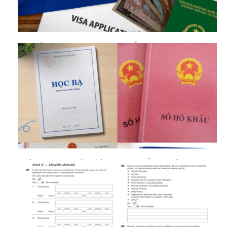
Tìm hiểu về Visa lao động 400 của Úc và thời hạn lưu trú là
bao lâu?
5 điều quan trọng cần biết khi xin Visa Úc cho trẻ em diện
du lịch