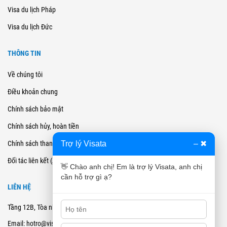
Visa du lịch Pháp
Visa du lịch Đức
THÔNG TIN
Về chúng tôi
Điều khoản chung
Chính sách bảo mật
Chính sách hủy, hoàn tiền
Trợ lý Visata
–
✖
Chính sách thanh toán
Đối tác liên kết (Affiliate)
👋 Chào anh chị! Em là trợ lý Visata, anh chị
cần hỗ trợ gì ạ?
LIÊN HỆ
Tầng 12B, Tòa nhà Cienco4 - 180 Nguyễn Thị Minh Khai, Quận 3, TPHCM
Email: hotro@visata.vn