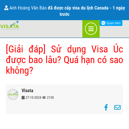
THÔNG TIN VỀ VISA ÚC
Anh Hoàng Văn Bảo
đã được cấp visa du lịch Canada - 1 ngày
trước
TRANG CHỦ
BLOG
ÚC
[Giải đáp] Sử dụng Visa Úc
được bao lâu? Quá hạn có sao
không?
Visata
27-10-2024
2150