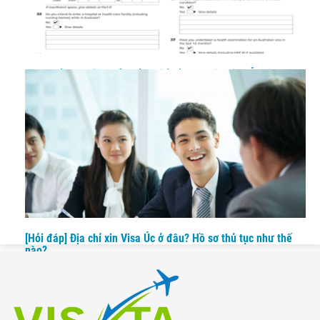
Từ A đến Z những điều cần biết về đơn xin Visa Úc diện du
lịch
[Hỏi đáp] Địa chỉ xin Visa Úc ở đâu? Hồ sơ thủ tục như thế
nào?