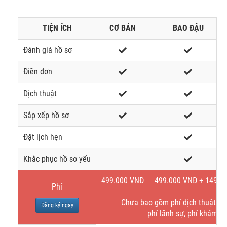
TIỆN ÍCH
CƠ BẢN
BAO ĐẬU
Đánh giá hồ sơ
Điền đơn
Dịch thuật
Sắp xếp hồ sơ
Đặt lịch hẹn
Khắc phục hồ sơ yếu
499.000 VNĐ
499.000 VNĐ + 149$
Phí
Chưa bao gồm phí dịch thuật, bả
Đăng ký ngay
phí lãnh sự, phí khám s