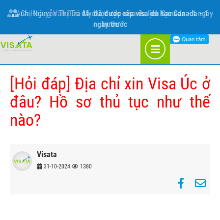
THÔNG TIN VỀ VISA ÚC
Chị Nguyễn Thị Trà My
đã được cấp visa du học Canada - 1
ngày trước
TRANG CHỦ
BLOG
ÚC
[Hỏi đáp] Địa chỉ xin Visa Úc ở
đâu? Hồ sơ thủ tục như thế
nào?
Visata
31-10-2024
1380