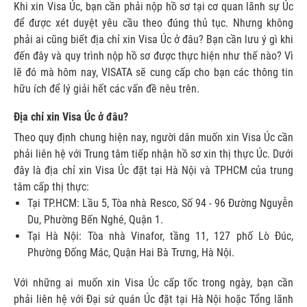
Khi xin Visa Úc, bạn cần phải nộp hồ sơ tại cơ quan lãnh sự Úc
để được xét duyệt yêu cầu theo đúng thủ tục. Nhưng không
phải ai cũng biết
địa chỉ xin Visa Úc
ở đâu? Bạn cần lưu ý gì khi
đến đây và quy trình nộp hồ sơ được thực hiện như thế nào? Vì
lẽ đó mà hôm nay, VISATA sẽ cung cấp cho bạn các thông tin
hữu ích để lý giải hết các vấn đề nêu trên.
Địa chỉ xin Visa Úc ở đâu?
Theo quy định chung hiện nay, người dân muốn xin Visa Úc cần
phải liên hệ với Trung tâm tiếp nhận hồ sơ xin thị thực Úc. Dưới
đây là địa chỉ xin Visa Úc đặt tại Hà Nội và TPHCM của trung
tâm cấp thị thực:
Tại TP.HCM: Lầu 5, Tòa nhà Resco, Số 94 - 96 Đường Nguyễn
Du, Phường Bến Nghé, Quận 1.
Tại Hà Nội: Tòa nhà Vinafor, tầng 11, 127 phố Lò Đúc,
Phường Đống Mác, Quận Hai Bà Trưng, Hà Nội.
Với những ai muốn xin Visa Úc cấp tốc trong ngày, bạn cần
phải liên hệ với Đại sứ quán Úc đặt tại Hà Nội hoặc Tổng lãnh