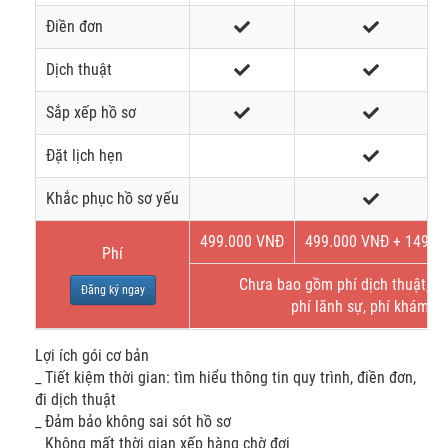
Điền đơn
Dịch thuật
Sắp xếp hồ sơ
Đặt lịch hẹn
Khắc phục hồ sơ yếu
499.000 VNĐ
499.000 VNĐ + 149$
Phí
Chưa bao gồm phí dịch thuật, bả
Đăng ký ngay
phí lãnh sự, phí khám s
Lợi ích gói cơ bản
_ Tiết kiệm thời gian: tìm hiểu thông tin quy trình, điền đơn,
đi dịch thuật
_ Đảm bảo không sai sót hồ sơ
_ Không mất thời gian xếp hàng chờ đợi