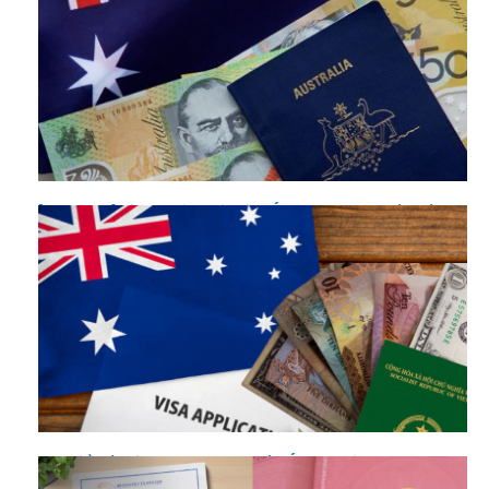
[Mách bạn] Kinh nghiệm xin visa Úc thành công từ lần đầu
tiên
Tìm hiểu về Visa lao động 400 của Úc và thời hạn lưu trú là
bao lâu?