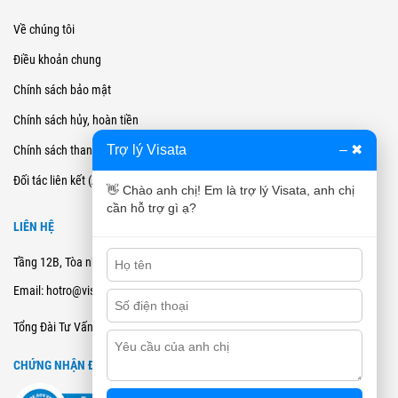
Về chúng tôi
Điều khoản chung
Chính sách bảo mật
Chính sách hủy, hoàn tiền
Trợ lý Visata
–
✖
Chính sách thanh toán
Đối tác liên kết (Affiliate)
👋 Chào anh chị! Em là trợ lý Visata, anh chị
cần hỗ trợ gì ạ?
LIÊN HỆ
Tầng 12B, Tòa nhà Cienco4 - 180 Nguyễn Thị Minh Khai, Quận 3, TPHCM
Email: hotro@visata.vn
0915978168
Tổng Đài Tư Vấn:
CHỨNG NHẬN ĐĂNG KÝ BCT