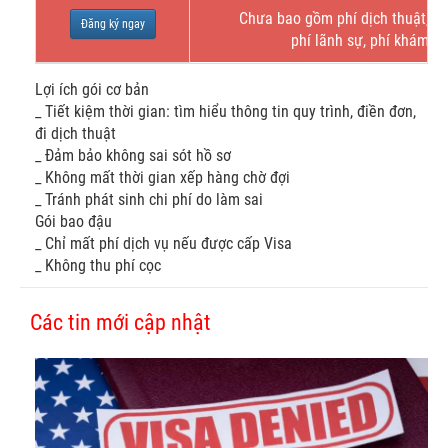
Chưa bao gồm phí dịch thuật, bả
Đăng ký ngay
phí lãnh sự, phí khám s
Lợi ích gói cơ bản
_ Tiết kiệm thời gian: tìm hiểu thông tin quy trình, điền đơn,
đi dịch thuật
_ Đảm bảo không sai sót hồ sơ
_ Không mất thời gian xếp hàng chờ đợi
_ Tránh phát sinh chi phí do làm sai
Gói bao đậu
_ Chỉ mất phí dịch vụ nếu được cấp Visa
_ Không thu phí cọc
Các tin mới cập nhật