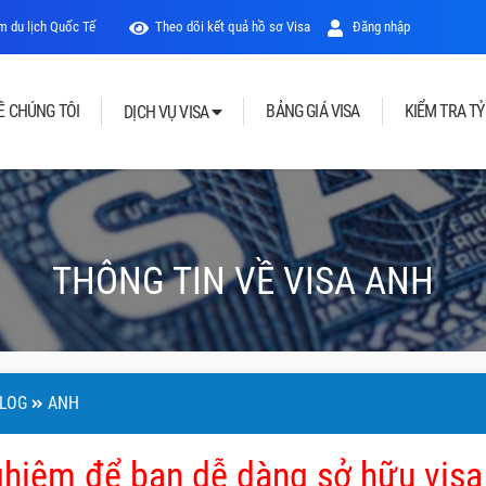
 du lịch Quốc Tế
Theo dõi kết quả hồ sơ Visa
Đăng nhập
Ề CHÚNG TÔI
BẢNG GIÁ VISA
KIỂM TRA TỶ
DỊCH VỤ VISA
THÔNG TIN VỀ VISA ANH
LOG
ANH
ghiệm để bạn dễ dàng sở hữu visa