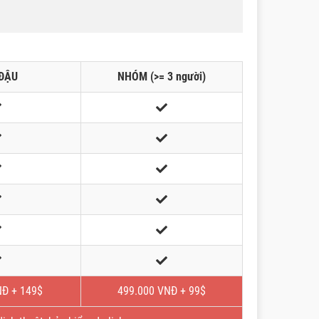
ĐẬU
NHÓM (>= 3 người)
NĐ + 149$
499.000 VNĐ + 99$