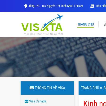
Tầng 12B - 180 Nguyễn Thị Minh Khai, TPHCM
Bảo hiểm
TRANG CHỦ
V
THÔNG TIN VỀ VISA
TRANG CHỦ
B
Kinh n
Visa Canada