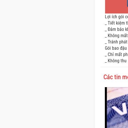
Lợi ích gói 
_ Tiết kiệm t
_ Đảm bảo k
_ Không mất 
_ Tránh phát
Gói bao đậu
_ Chỉ mất ph
_ Không thu 
Các tin m