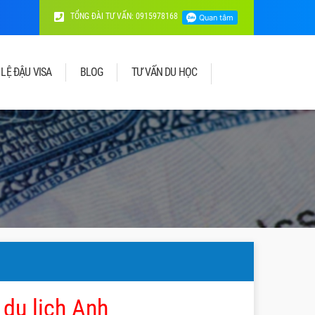
TỔNG ĐÀI TƯ VẤN: 0915978168
 LỆ ĐẬU VISA
BLOG
TƯ VẤN DU HỌC
 du lịch Anh