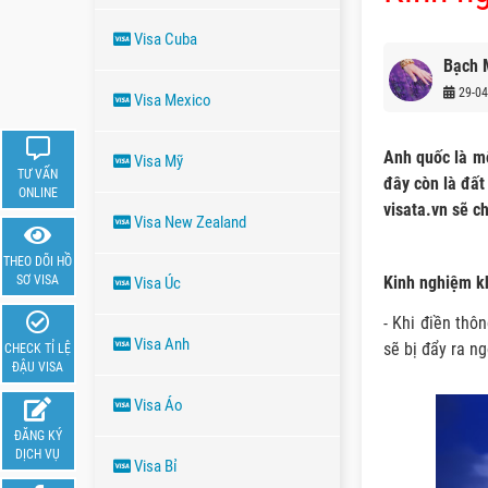
Visa Cuba
Bạch 
29-04
Visa Mexico
Anh quốc là mộ
Visa Mỹ
TƯ VẤN
đây còn là đất
ONLINE
visata.vn sẽ c
Visa New Zealand
THEO DÕI HỒ
Kinh nghiệm kh
SƠ VISA
Visa Úc
- Khi điền thô
Visa Anh
sẽ bị đẩy ra ng
CHECK TỈ LỆ
ĐẬU VISA
Visa Áo
ĐĂNG KÝ
DỊCH VỤ
Visa Bỉ