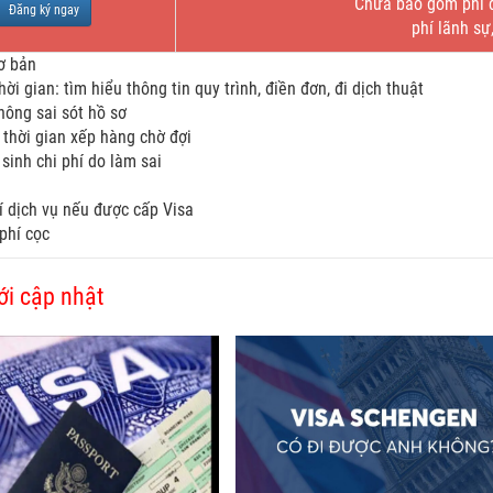
Chưa bao gồm phí dị
Đăng ký ngay
phí lãnh sự
cơ bản
hời gian: tìm hiểu thông tin quy trình, điền đơn, đi dịch thuật
hông sai sót hồ sơ
thời gian xếp hàng chờ đợi
 sinh chi phí do làm sai
í dịch vụ nếu được cấp Visa
phí cọc
ới cập nhật