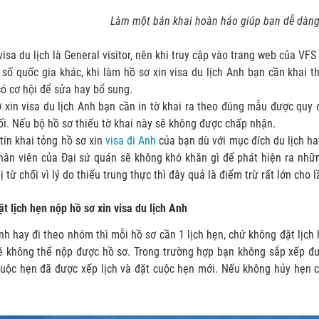
Làm một bản khai hoàn hảo giúp bạn dễ dàng
visa du lịch là General visitor, nên khi truy cập vào trang web của VFS
 số quốc gia khác, khi làm hồ sơ xin visa du lịch Anh bạn cần khai t
ó cơ hội để sửa hay bổ sung.
ơ xin visa du lịch Anh bạn cần in tờ khai ra theo đúng mẫu được quy 
ối. Nếu bộ hồ sơ thiếu tờ khai này sẽ không được chấp nhận.
tin khai tỏng hồ sơ xin
visa đi Anh
của bạn dù với mục đích du lịch ha
hân viên của Đại sứ quán sẽ không khó khăn gì để phát hiện ra nhữn
 từ chối vì lý do thiếu trung thực thì đây quả là điểm trừ rất lớn cho 
t lịch hẹn nộp hồ sơ xin visa du lịch Anh
nh hay đi theo nhóm thì mỗi hồ sơ cần 1 lịch hẹn, chứ không đặt lịc
ẽ không thể nộp được hồ sơ. Trong trường hợp bạn không sắp xếp đượ
cuộc hẹn đã được xếp lịch và đặt cuộc hẹn mới. Nếu không hủy hẹn c