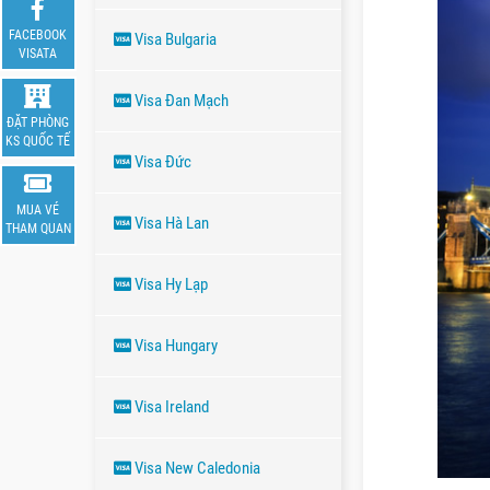
FACEBOOK
Visa Bulgaria
VISATA
Visa Đan Mạch
ĐẶT PHÒNG
KS QUỐC TẾ
Visa Đức
MUA VÉ
Visa Hà Lan
THAM QUAN
Visa Hy Lạp
Visa Hungary
Visa Ireland
Visa New Caledonia