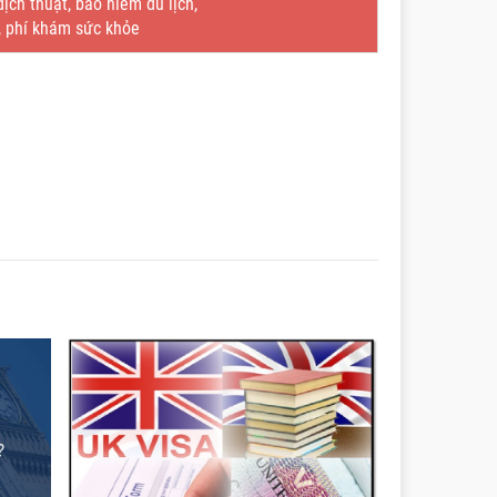
ch thuật, bảo hiểm du lịch,
, phí khám sức khỏe