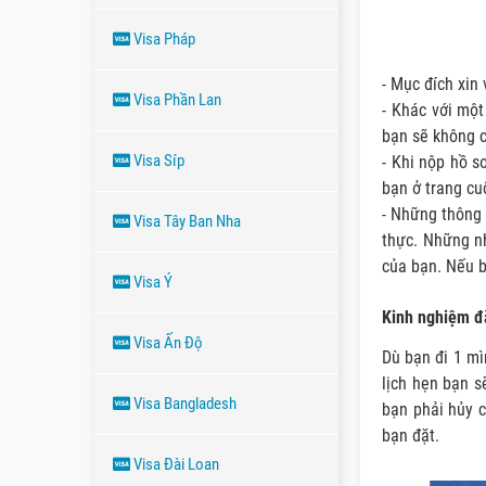
Visa Pháp
- Mục đích xin 
Visa Phần Lan
- Khác với một
bạn sẽ không c
Visa Síp
- Khi nộp hồ s
bạn ở trang cu
- Những thông 
Visa Tây Ban Nha
thực. Những n
của bạn. Nếu bị
Visa Ý
Kinh nghiệm đặ
Visa Ấn Độ
Dù bạn đi 1 mì
lịch hẹn bạn s
Visa Bangladesh
bạn phải hủy 
bạn đặt.
Visa Đài Loan