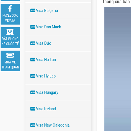
thông của bạn c
Visa Bulgaria
FACEBOOK
VISATA
Visa Đan Mạch
ĐẶT PHÒNG
Visa Đức
KS QUỐC TẾ
Visa Hà Lan
MUA VÉ
THAM QUAN
Visa Hy Lạp
Visa Hungary
Visa Ireland
Visa New Caledonia