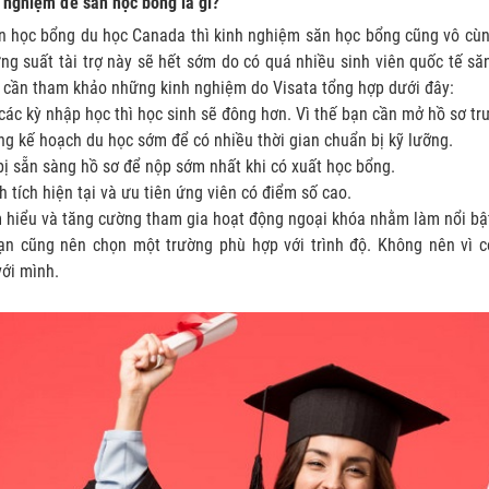
 nghiệm để săn học bổng là gì?
ện học bổng du học Canada thì kinh nghiệm săn học bổng cũng vô cùn
ững suất tài trợ này sẽ hết sớm do có quá nhiều sinh viên quốc tế să
h cần tham khảo những kinh nghiệm do Visata tổng hợp dưới đây:
các kỳ nhập học thì học sinh sẽ đông hơn. Vì thế bạn cần mở hồ sơ tr
g kế hoạch du học sớm để có nhiều thời gian chuẩn bị kỹ lưỡng.
ị sẵn sàng hồ sơ để nộp sớm nhất khi có xuất học bổng.
h tích hiện tại và ưu tiên ứng viên có điểm số cao.
 hiểu và tăng cường tham gia hoạt động ngoại khóa nhằm làm nổi bậ
bạn cũng nên chọn một trường phù hợp với trình độ. Không nên vì c
ới mình.