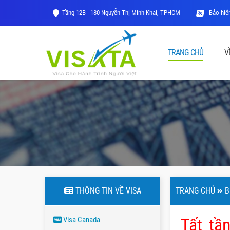
Tầng 12B - 180 Nguyễn Thị Minh Khai, TPHCM
Bảo hiểm
TRANG CHỦ
V
THÔNG TIN VỀ VISA
TRANG CHỦ
B
Tất tầ
Visa Canada