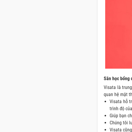
Săn học bổng d
Visata là trun
quan hệ mật th
Visata hỗ t
trình độ củ
Giúp bạn ch
Chúng tôi l
Visata cũng