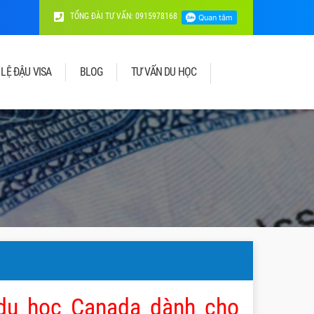
TỔNG ĐÀI TƯ VẤN: 0915978168
 LỆ ĐẬU VISA
BLOG
TƯ VẤN DU HỌC
 du học Canada dành cho