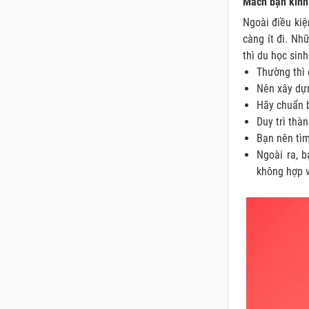
Mách bạn kinh
Ngoài điều ki
càng ít đi. Nh
thì du học sin
Thường thì 
Nên xây dựn
Hãy chuẩn b
Duy trì thàn
Bạn nên tìm
Ngoài ra, 
không hợp v