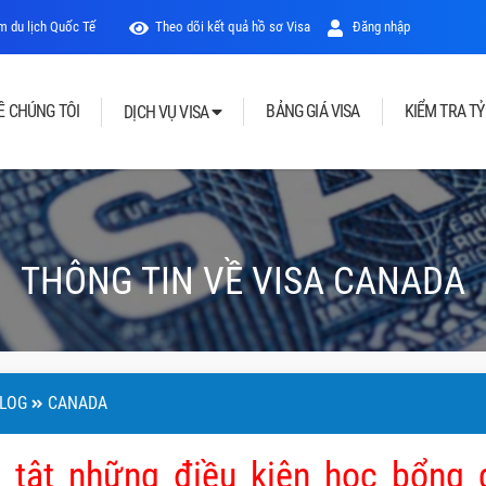
 du lịch Quốc Tế
Theo dõi kết quả hồ sơ Visa
Đăng nhập
Ề CHÚNG TÔI
BẢNG GIÁ VISA
KIỂM TRA TỶ
DỊCH VỤ VISA
THÔNG TIN VỀ VISA CANADA
LOG
CANADA
n tật những điều kiện học bổng