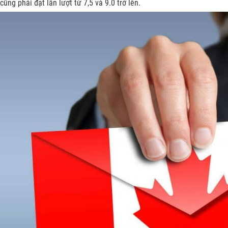
ũng phải đạt lần lượt từ 7,5 và 9.0 trở lên.