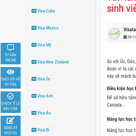
sinh v
Visa Cuba
Visa Mexico
Visata
30-11
Visa Mỹ
TƯ VẤN
ONLINE
So với Úc, Đức
Visa New Zealand
được ví là cái
này sẽ mách bạ
Visa Úc
THEO DÕI HỒ
SƠ VISA
Điều kiện học 
Visa Anh
Để sở hữu tấm 
CHECK TỈ LỆ
Canada.
ĐẬU VISA
Visa Áo
Năng lực học t
ĐĂNG KÝ
Visa Bỉ
Năng lực học t
DỊCH VỤ