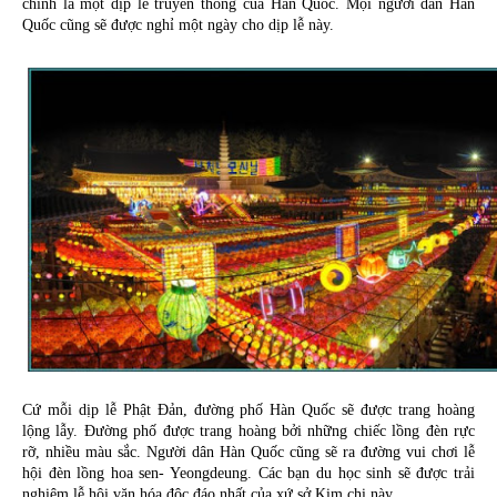
chính là một dịp lễ truyền thống của Hàn Quốc. Mọi người dân Hàn 
Quốc cũng sẽ được nghỉ một ngày cho dịp lễ này.
Cứ mỗi dịp lễ Phật Đản, đường phố Hàn Quốc sẽ được trang hoàng 
lộng lẫy. Đường phố được trang hoàng bởi những chiếc lồng đèn rực 
rỡ, nhiều màu sắc. Người dân Hàn Quốc cũng sẽ ra đường vui chơi lễ 
hội đèn lồng hoa sen- Yeongdeung. Các bạn du học sinh sẽ được trải 
nghiệm lễ hội văn hóa độc đáo nhất của xứ sở Kim chi này.