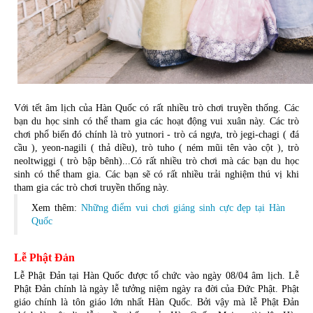
Với tết âm lịch của Hàn Quốc có rất nhiều trò chơi truyền thống. Các 
bạn du học sinh có thể tham gia các hoạt động vui xuân này. Các trò 
chơi phổ biến đó chính là trò yutnori - trò cá ngựa, trò jegi-chagi ( đá 
cầu ), yeon-nagili ( thả diều), trò tuho ( ném mũi tên vào cột ), trò 
neoltwiggi ( trò bập bênh)...Có rất nhiều trò chơi mà các bạn du học 
sinh có thể tham gia. Các bạn sẽ có rất nhiều trải nghiệm thú vị khi 
tham gia các trò chơi truyền thống này.
Xem thêm: 
Những điểm vui chơi giáng sinh cực đẹp tại Hàn
Quốc
Lễ Phật Đản
Lễ Phật Đản tại Hàn Quốc được tổ chức vào ngày 08/04 âm lịch. Lễ 
Phật Đản chính là ngày lễ tưởng niệm ngày ra đời của Đức Phật. Phật 
giáo chính là tôn giáo lớn nhất Hàn Quốc. Bởi vậy mà lễ Phật Đản 