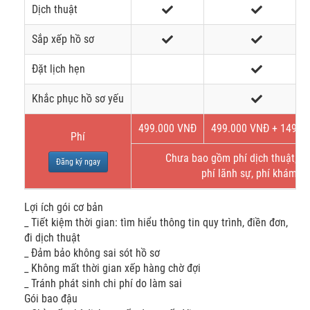
Dịch thuật
Sắp xếp hồ sơ
Đặt lịch hẹn
Khắc phục hồ sơ yếu
499.000 VNĐ
499.000 VNĐ + 149$
Phí
Chưa bao gồm phí dịch thuật, bả
Đăng ký ngay
phí lãnh sự, phí khám s
Lợi ích gói cơ bản
_ Tiết kiệm thời gian: tìm hiểu thông tin quy trình, điền đơn,
đi dịch thuật
_ Đảm bảo không sai sót hồ sơ
_ Không mất thời gian xếp hàng chờ đợi
_ Tránh phát sinh chi phí do làm sai
Gói bao đậu