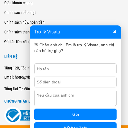
Điều khoản chung
Chính sách bảo mật
Chính sách hủy, hoàn tiền
Trợ lý Visata
–
✖
Chính sách thanh toán
Đối tác liên kết (Affiliate)
👋 Chào anh chị! Em là trợ lý Visata, anh chị
cần hỗ trợ gì ạ?
LIÊN HỆ
Tầng 12B, Tòa nhà Cienco4 - 180 Nguyễn Thị Minh Khai, Quận 3, TPHCM
Email: hotro@visata.vn
0915978168
Tổng Đài Tư Vấn:
CHỨNG NHẬN ĐĂNG KÝ BCT
Gửi