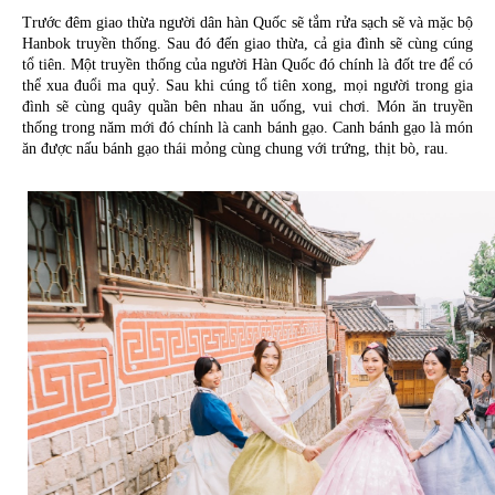
Trước đêm giao thừa người dân hàn Quốc sẽ tắm rửa sạch sẽ và mặc bộ 
Hanbok truyền thống. Sau đó đến giao thừa, cả gia đình sẽ cùng cúng 
tổ tiên. Một truyền thống của người Hàn Quốc đó chính là đốt tre để có 
thể xua đuổi ma quỷ. Sau khi cúng tổ tiên xong, mọi người trong gia 
đình sẽ cùng quây quần bên nhau ăn uống, vui chơi. Món ăn truyền 
thống trong năm mới đó chính là canh bánh gạo. Canh bánh gạo là món 
ăn được nấu bánh gạo thái mỏng cùng chung với trứng, thịt bò, rau.