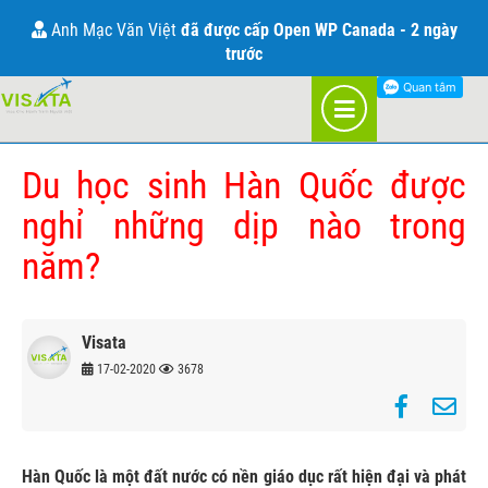
THÔNG TIN VỀ VISA HÀN QUỐC
Chị Bùi Thị Thu Hương
đã được cấp super visa Canada - 2 ngày
trước
TRANG CHỦ
BLOG
HÀN QUỐC
Du học sinh Hàn Quốc được
nghỉ những dịp nào trong
năm?
Visata
17-02-2020
3678
Hàn Quốc là một đất nước có nền giáo dục rất hiện đại và phát