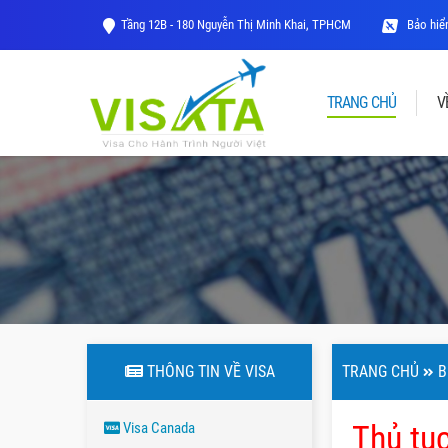
Tầng 12B - 180 Nguyễn Thị Minh Khai, TPHCM
Bảo hiểm
TRANG CHỦ
V
THÔNG TIN VỀ VISA
TRANG CHỦ
B
Thủ tụ
Visa Canada