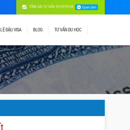
TỔNG ĐÀI TƯ VẤN: 0915978168
 LỆ ĐẬU VISA
BLOG
TƯ VẤN DU HỌC
t