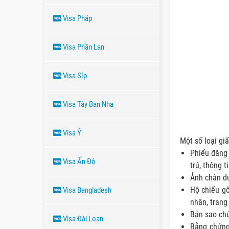
Visa Pháp
Visa Phần Lan
Visa Síp
Visa Tây Ban Nha
Visa Ý
Một số loại giấ
Phiếu đăng k
Visa Ấn Độ
trú, thông t
Ảnh chân du
Hộ chiếu gố
Visa Bangladesh
nhân, trang
Bản sao chứ
Visa Đài Loan
Bằng chứng 