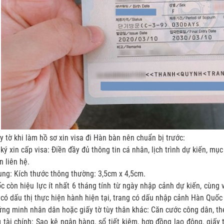
y tờ khi làm hồ sơ xin visa đi Hàn bàn nên chuẩn bị trước:
ý xin cấp visa: Điền đầy đủ thông tin cá nhân, lịch trình dự kiến, mục
in liên hệ.
ng: Kích thước thông thường: 3,5cm x 4,5cm.
c còn hiệu lực ít nhất 6 tháng tính từ ngày nhập cảnh dự kiến, cùng 
 có dấu thị thực hiện hành hiện tại, trang có dấu nhập cảnh Hàn Quốc
ng minh nhân dân hoặc giấy tờ tùy thân khác: Căn cước công dân, thẻ 
tài chính: Sao kê ngân hàng, sổ tiết kiệm, hợp đồng lao động, giấy 