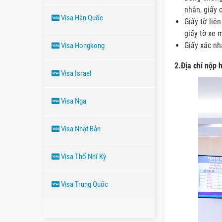
nhân, giấy 
Visa Hàn Quốc
Giấy tờ liê
giấy tờ xe m
Giấy xác nh
Visa Hongkong
2.Địa chỉ nộp h
Visa Israel
Visa Nga
Visa Nhật Bản
Visa Thổ Nhĩ Kỳ
Visa Trung Quốc