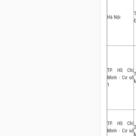
T
Hà Nội
Đ
TP. Hồ Chí
Minh - Cơ sở
M
1
TP. Hồ Chí
Minh - Cơ sở