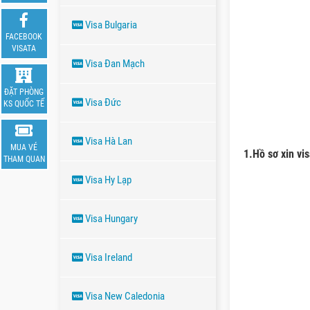
Visa Bulgaria
FACEBOOK
VISATA
Visa Đan Mạch
ĐẶT PHÒNG
Visa Đức
KS QUỐC TẾ
Visa Hà Lan
MUA VÉ
1.Hồ sơ xin vi
THAM QUAN
Visa Hy Lạp
Visa Hungary
Visa Ireland
Visa New Caledonia