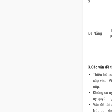
2
Đà Nẵng
3.Các vấn đề t
Thiếu hồ sơ
cấp visa. V
nộp.
Không có ủy
ủy quyền hợ
Vấn đề tài 
Nếu bạn khô