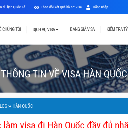
 du lịch Quốc Tế
Theo dõi kết quả hồ sơ Visa
Đăng nhập
Ề CHÚNG TÔI
BẢNG GIÁ VISA
KIỂM TRA TỶ
DỊCH VỤ VISA
THÔNG TIN VỀ VISA HÀN QUỐC
LOG
HÀN QUỐC
c làm visa đi Hàn Quốc đầy đủ nhấ