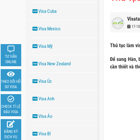
Visa Cuba
Visata
17-10
Visa Mexico
Thủ tục làm vi
Visa Mỹ
TƯ VẤN
Để sang Hàn, b
ONLINE
Visa New Zealand
cần thiết và t
Visa Úc
THEO DÕI HỒ
SƠ VISA
Visa Anh
CHECK TỈ LỆ
ĐẬU VISA
Visa Áo
ĐĂNG KÝ
Visa Bỉ
DỊCH VỤ