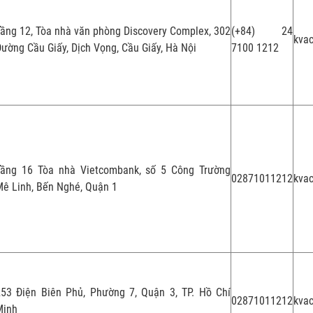
ầng 12, Tòa nhà văn phòng Discovery Complex, 302
(+84) 24
kvac
ường Cầu Giấy, Dịch Vọng, Cầu Giấy, Hà Nội
7100 1212
Tầng 16 Tòa nhà Vietcombank, số 5 Công Trường
02871011212
kva
ê Linh, Bến Nghé, Quận 1
253 Điện Biên Phủ, Phường 7, Quận 3, TP. Hồ Chí
02871011212
kva
Minh