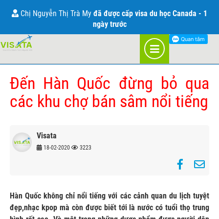
THÔNG TIN VỀ VISA HÀN QUỐC
Anh Đỗ Hồng Việt
Chị Nguyễn Thị Trà My
đã gia hạn visa thành công du lịch Mỹ - 1
đã được cấp visa du học Canada - 1
ngày trước
ngày trước
TRANG CHỦ
BLOG
HÀN QUỐC
Đến Hàn Quốc đừng bỏ qua
các khu chợ bán sâm nổi tiếng
Visata
18-02-2020
3223
Hàn Quốc không chỉ nổi tiếng với các cảnh quan du lịch tuyệt
đẹp,nhạc kpop mà còn được biết tới là nước có tuổi thọ trung