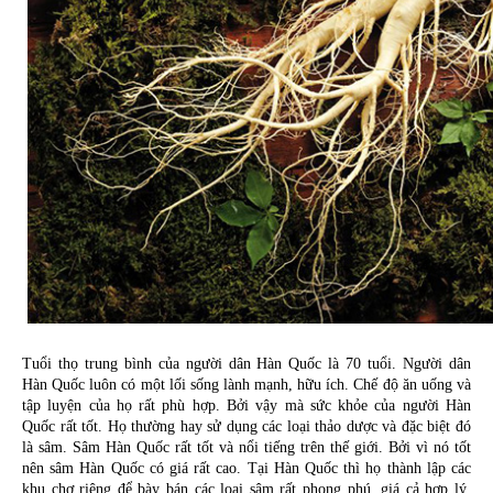
Tuổi thọ trung bình của người dân Hàn Quốc là 70 tuổi. Người dân 
Hàn Quốc luôn có một lối sống lành mạnh, hữu ích. Chế độ ăn uống và 
tập luyện của họ rất phù hợp. Bởi vậy mà sức khỏe của người Hàn 
Quốc rất tốt. Họ thường hay sử dụng các loại thảo dược và đặc biệt đó 
là sâm. Sâm Hàn Quốc rất tốt và nổi tiếng trên thế giới. Bởi vì nó tốt 
nên sâm Hàn Quốc có giá rất cao. Tại Hàn Quốc thì họ thành lập các 
khu chợ riêng để bày bán các loại sâm rất phong phú, giá cả hợp lý. 