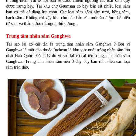
thường niên. Tại lễ hội bạn sẽ được chiêm ngưỡng các loại sâm quý 
được trưng bày. Tại khu chợ Geumsan có bày bán rất nhiều loại sâm 
bạn có thể dễ dàng lựa chọn. Các loại sâm gồm sâm tươi, hồng sâm, 
bạch sâm...Không chỉ vậy khu chợ còn bán các món ăn được chế biến 
từ sâm và thảo dược rất ngon, bổ dưỡng.
Trung tâm nhân sâm Ganghwa
Tại sao lại có cái tên là trung tâm nhân sâm Ganghwa ? Bởi vì 
Ganghwa là một đảo thuộc Incheon là khu vực nuôi trồng nhân sâm lớn 
nhất Hàn Quốc. Đó là lý do vì sao lại có cái tên trung tâm nhân sâm 
Ganghwa. Trung tâm nhân sâm nên ở đây bày bán rất nhiều các loại 
sâm trên đảo.