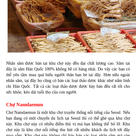
Nhân sâm được bán tại khu chợ này đều đạt chất lượng cao. Sâm tại 
đây là sâm Hàn Quốc 100% không hề có hàng nhái. Do vậy các bạn có 
thể yên tâm mua quà biếu người thân bạn bè tại đây. Hơn nữa ngoài 
nhân sâm, tại đây họ cũng có bán các loại thảo dược khác như nấm linh 
chi Hàn Quốc. Tất cả các loại thảo dược được bày bán đều rất tốt cho 
sức khỏe, kéo dài tuổi thọ của con người.
Chợ Namdaemun
Chợ Namdaemun là một khu chợ truyền thống nổi tiếng của Seoul. Nếu 
bạn đang có một chuyến du lịch tại Seoul thì có thể ghé qua khu chợ 
này. Khu chợ này có nhiều điểm thú vị mà bạn không thể bỏ lỡ. Khu 
chợ này là khu chợ nổi tiếng thu hút rất nhiều khách du lịch tới đây 
mua sắm. Khu chợ này không chỉ bày bán các loại nhân sâm mà còn 