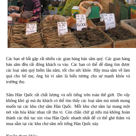
Các bạn sẽ bắt gặp rất nhiều các gian hàng bán sâm quý. Các gian hàng 
bán sâm đều rất đông khách ra vào. Các bạn có thể dễ dàng tìm được 
các loại sâm quý hiếm lâu năm, tốt cho sức khỏe. Hãy mua sâm về làm 
quà cho bố mẹ, ông bà vì sâm là biểu tượng cho sự mạnh khỏe và 
trường thọ.
Sâm Hàn Quốc rất chất lượng và nổi tiếng trên toàn thế giới. Do vậy 
không khó gì mà du khách có thể tìm thấy các loại sâm mà mình mong 
muốn tại các khu chợ sâm Hàn Quốc. Mỗi khu chợ sâm lại mang một 
nét văn hóa khác nhau rất thu vị. Còn chần chừ gì nữa mà không hoàn 
thành các thủ tục xin visa Hàn Quốc nhanh nhất để có thể ghé thăm và 
mua sắm tại các khu chợ sâm nổi tiếng Hàn Quốc này.