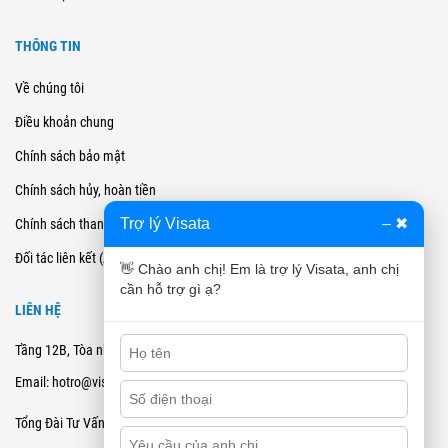
THÔNG TIN
Về chúng tôi
Điều khoản chung
Chính sách bảo mật
Chính sách hủy, hoàn tiền
Trợ lý Visata
–
✖
Chính sách thanh toán
Đối tác liên kết (Affiliate)
👋 Chào anh chị! Em là trợ lý Visata, anh chị
cần hỗ trợ gì ạ?
LIÊN HỆ
Tầng 12B, Tòa nhà Cienco4 - 180 Nguyễn Thị Minh Khai, Quận 3, TPHCM
Email: hotro@visata.vn
0915978168
Tổng Đài Tư Vấn: