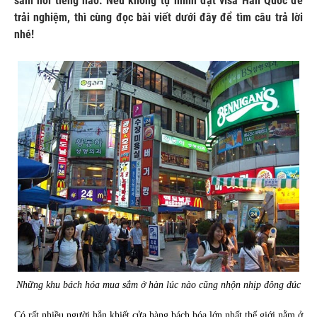
sắm nổi tiếng nào. Nếu không tự mình đặt visa Hàn Quốc để
trải nghiệm, thì cùng đọc bài viết dưới đây để tìm câu trả lời
nhé!
Những khu bách hóa mua sắm ở hàn lúc nào cũng nhộn nhịp đông đúc
Có rất nhiều người hẳn khiết cửa hàng bách hóa lớn nhất thế giới nằm ở 