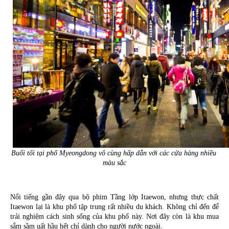
Buổi tối tại phố Myeongdong vô cùng hấp dẫn với các cửa hàng nhiều 
màu sắc
Nổi tiếng gần đây qua bộ phim Tầng lớp Itaewon, nhưng thực chất 
Itaewon lại là khu phố tập trung rất nhiều du khách. Không chỉ đến để 
trải nghiệm cách sinh sống của khu phố này. Nơi đây còn là khu mua 
sắm sầm uất hầu hết chỉ dành cho người nước ngoài.