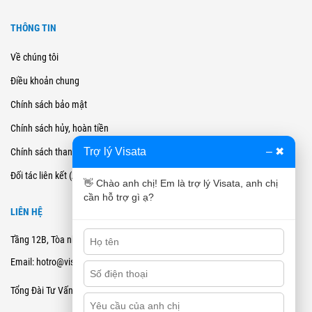
THÔNG TIN
Về chúng tôi
Điều khoản chung
Chính sách bảo mật
Chính sách hủy, hoàn tiền
Trợ lý Visata
–
✖
Chính sách thanh toán
Đối tác liên kết (Affiliate)
👋 Chào anh chị! Em là trợ lý Visata, anh chị
cần hỗ trợ gì ạ?
LIÊN HỆ
Tầng 12B, Tòa nhà Cienco4 - 180 Nguyễn Thị Minh Khai, Quận 3, TPHCM
Email: hotro@visata.vn
0915978168
Tổng Đài Tư Vấn: