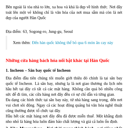
Bên ngoài là tòa nhà to lớn, xa hoa và khá là đẹp về hình thức. Nơi đây 
toát lên một vẻ không chỉ là văn hóa của nơi mua sắm mà còn là nét 
đẹp của người Hàn Quốc
Địa điểm: 63, Sogong-ro, Jung-gu, Seoul
Xem thêm: 
Đến hàn quốc không thể bỏ qua 6 món ăn cay này
Những cửa hàng bách hóa nổi bật khác tại Hàn Quốc
1. Incheon – Sân bay quốc tế Incheon
Địa điểm đầu tiên chúng tôi muốn giới thiệu đó chính là tại sân bay 
quốc tế Incheon. Là sân bay, nhưng lạ là nơi giao thương du lịch nên 
hầu hết tại đây có tất cả các mặt hàng. Không cần quá bỏ nhiều công 
sức để đi tìm, các cửa hàng nơi đây đều có sự chỉ dẫn và từng gian. 
Đa dạng các hình thức tại sân bay này, từ nhà hàng sang trọng, đến nơi 
vui chơi sôi động. Ngay cả các hoạt động quảng bá văn hóa nghệ thuật 
cũng thường được tổ chức tại đây. 
Hầu hết các mặt hàng nơi đây đều đã được miễn thuế. Một khẳng định 
nho nhỏ là hàng hóa luôn đảm bảo chất lượng và giá cả luôn ổn định.