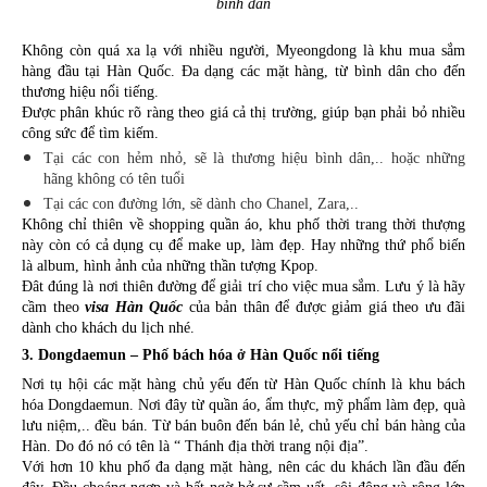
bình dân
Không còn quá xa lạ với nhiều người, Myeongdong là khu mua sắm 
hàng đầu tại Hàn Quốc. Đa dạng các mặt hàng, từ bình dân cho đến 
thương hiệu nổi tiếng. 
Được phân khúc rõ ràng theo giá cả thị trường, giúp bạn phải bỏ nhiều 
công sức để tìm kiếm. 
Tại các con hẻm nhỏ, sẽ là thương hiệu bình dân,.. hoặc những 
hãng không có tên tuổi
Tại các con đường lớn, sẽ dành cho Chanel, Zara,..
Không chỉ thiên về shopping quần áo, khu phố thời trang thời thượng 
này còn có cả dụng cụ để make up, làm đẹp. Hay những thứ phổ biến 
là album, hình ảnh của những thần tượng Kpop. 
Đât đúng là nơi thiên đường để giải trí cho việc mua sắm. Lưu ý là hãy 
cầm theo 
visa Hàn Quốc
 của bản thân để được giảm giá theo ưu đãi 
dành cho khách du lịch nhé.
3. Dongdaemun – Phố bách hóa ở Hàn Quốc nổi tiếng
Nơi tụ hội các mặt hàng chủ yếu đến từ Hàn Quốc chính là khu bách 
hóa Dongdaemun. Nơi đây từ quần áo, ẩm thực, mỹ phẩm làm đẹp, quà 
lưu niệm,.. đều bán. Từ bán buôn đến bán lẻ, chủ yếu chỉ bán hàng của 
Hàn. Do đó nó có tên là “ Thánh địa thời trang nội địa”.
Với hơn 10 khu phố đa dạng mặt hàng, nên các du khách lần đầu đến 