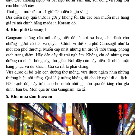
đây. Đều choáng ngợp và bất ngờ bở sự sầm uất, sôi động và rộng lớn 
của khu phố này.
Thời gian mở cửa từ 21 giờ đêm đến 5 giờ sáng.
Địa điểm này quả thực là gợi ý không tồi khi các bạn muốn mua hàng 
giá rẻ mà chính hãng made in Korean đó.
4. Khu phố Garosugil
Gangnam không cần nói cũng biết đó là nơi xa hoa, chỉ dành cho 
những người có tiền và quyền. Chính vì thế khu phố Garosugil như là 
một con phố thượng. Muốn cập nhật những tin tức về thời trang, phong 
cách trang điểm. Hãy đến đây để trải nghiệm. Không chỉ có những con 
đường có nhiều bóng cây, thư giãn. Nơi đây còn bày biện rất nhiều mặt 
hàng phục vụ du khách. Giá cả rất là phải chăng. 
Vừa được đi bộ trên con đường thơ mộng, vừa được ngắm nhìn những 
thương hiệu nổi tiếng. Quả là ý tưởng không tồi cho kỳ nghỉ đi du lịch.
Bên cạnh đó, hãy tự mua cho mình những món quà để tặng cho gia 
đình, bạn bè. Món quà từ khu Gangnam, xa xỉ.
5. Khu mua sắm Itaewon