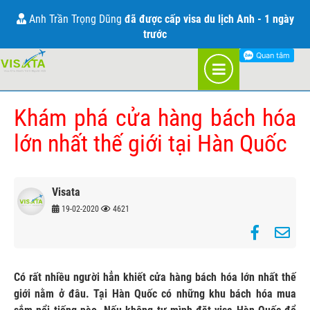
THÔNG TIN VỀ VISA HÀN QUỐC
Anh Trần Trọng Dũng
Anh Mạc Văn Việt
đã được cấp Open WP Canada - 2 ngày
đã được cấp visa du lịch Anh - 1 ngày
trước
trước
TRANG CHỦ
BLOG
HÀN QUỐC
Khám phá cửa hàng bách hóa
lớn nhất thế giới tại Hàn Quốc
Visata
19-02-2020
4621
Có rất nhiều người hẳn khiết cửa hàng bách hóa lớn nhất thế
giới nằm ở đâu. Tại Hàn Quốc có những khu bách hóa mua