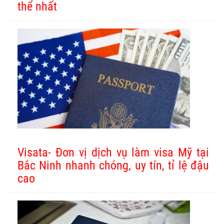
thể nhất
Visata- Đơn vị dịch vụ làm visa Mỹ tại
Bắc Ninh nhanh chóng, uy tín, tỉ lệ đậu
cao