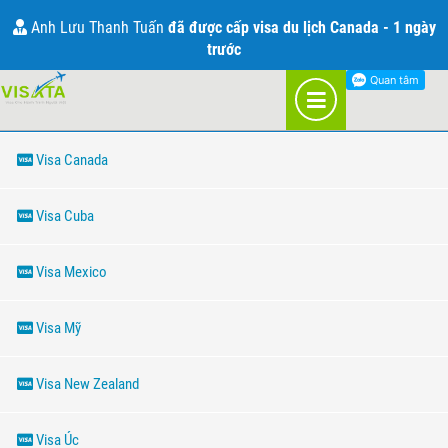
THÔNG TIN VỀ VISA
Anh Lưu Thanh Tuấn
đã được cấp visa du lịch Canada - 1 ngày
trước
THÔNG TIN VỀ VISA
Visa Canada
Visa Cuba
Visa Mexico
Visa Mỹ
Visa New Zealand
Visa Úc