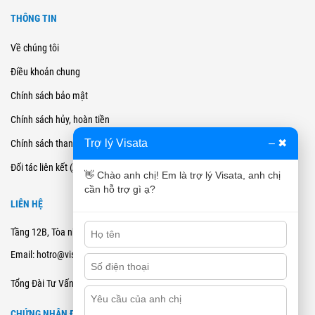
THÔNG TIN
Về chúng tôi
Điều khoản chung
Chính sách bảo mật
Chính sách hủy, hoàn tiền
Trợ lý Visata
–
✖
Chính sách thanh toán
Đối tác liên kết (Affiliate)
👋 Chào anh chị! Em là trợ lý Visata, anh chị
cần hỗ trợ gì ạ?
LIÊN HỆ
Tầng 12B, Tòa nhà Cienco4 - 180 Nguyễn Thị Minh Khai, Quận 3, TPHCM
Email: hotro@visata.vn
0915978168
Tổng Đài Tư Vấn:
CHỨNG NHẬN ĐĂNG KÝ BCT