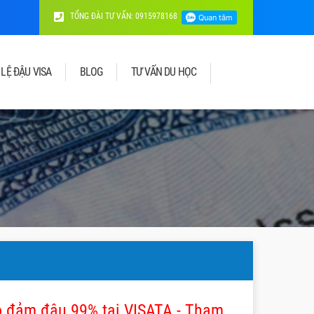
TỔNG ĐÀI TƯ VẤN: 0915978168
 LỆ ĐẬU VISA
BLOG
TƯ VẤN DU HỌC
o đảm đậu 99% tại VISATA - Tham