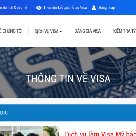
 du lịch Quốc Tế
Theo dõi kết quả hồ sơ Visa
Đăng nhập
Ề CHÚNG TÔI
BẢNG GIÁ VISA
KIỂM TRA TỶ
DỊCH VỤ VISA
THÔNG TIN VỀ VISA
LOG
Dịch vụ làm Visa Mỹ bả