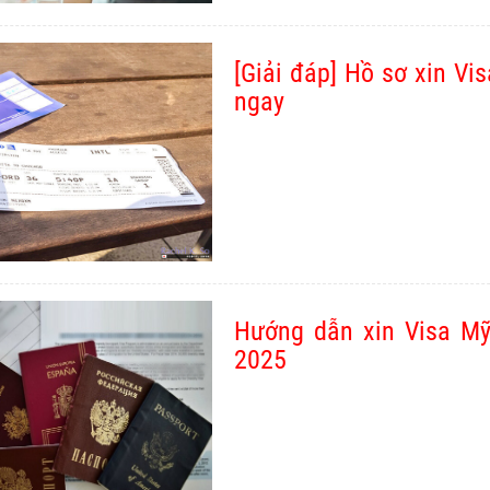
[Giải đáp] Hồ sơ xin V
ngay
Hướng dẫn xin Visa Mỹ
2025