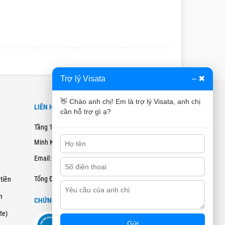
Trợ lý Visata
–
✖
👋 Chào anh chị! Em là trợ lý Visata, anh chị
LIÊN HỆ
cần hỗ trợ gì ạ?
Tầng 12B, Tòa nhà Cienco4 - 180 Nguyễn Thị
Minh Khai, Quận 3, TPHCM
Email: hotro@visata.vn
0915978168
Tổng Đài Tư Vấn:
tiền
n
CHỨNG NHẬN ĐĂNG KÝ BCT
ate)
Gửi