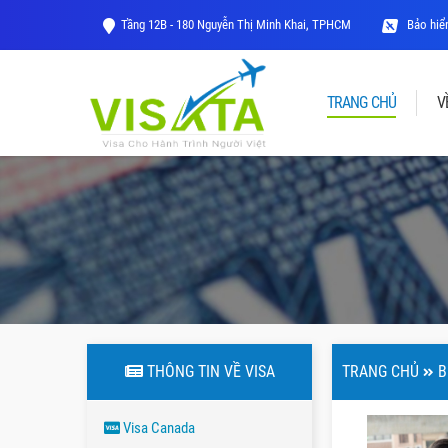
Tầng 12B - 180 Nguyễn Thị Minh Khai, TPHCM
Bảo hiểm
TRANG CHỦ
V
THÔNG TIN VỀ VISA
TRANG CHỦ
B
Visa Canada