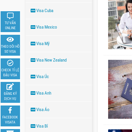
Visa Cuba
TƯ VẤN
Visa Mexico
ONLINE
Visa Mỹ
THEO DÕI HỒ
SƠ VISA
Visa New Zealand
CHECK TỈ LỆ
ĐẬU VISA
Visa Úc
Visa Anh
ĐĂNG KÝ
DỊCH VỤ
Visa Áo
FACEBOOK
VISATA
Visa Bỉ