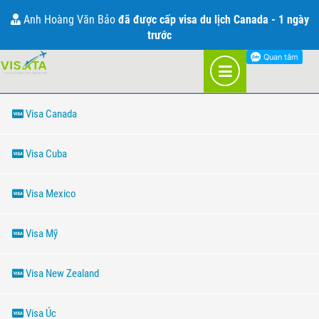
THÔNG TIN VỀ VISA
Anh Hoàng Văn Bảo
đã được cấp visa du lịch Canada - 1 ngày
trước
THÔNG TIN VỀ VISA
Visa Canada
Visa Cuba
Visa Mexico
Visa Mỹ
Visa New Zealand
Visa Úc