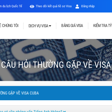
 du lịch Quốc Tế
Theo dõi kết quả hồ sơ Visa
Đăng nhập
Ề CHÚNG TÔI
BẢNG GIÁ VISA
KIỂM TRA TỶ
DỊCH VỤ VISA
CÂU HỎI THƯỜNG GẶP VỀ VISA
ỜNG GẶP VỀ VISA CUBA
uba có cần phỏng vấn Tiếng Anh không?