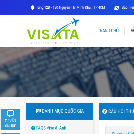
Tầng 12B - 180 Nguyễn Thị Minh Khai, TPHCM
Bảo hiểm
TRANG CHỦ
V
DANH MỤC QUỐC GIA
CÂU HỎI THƯ
TƯ VẤN
ONLINE
FAQS Visa đi Anh
Xin visa C