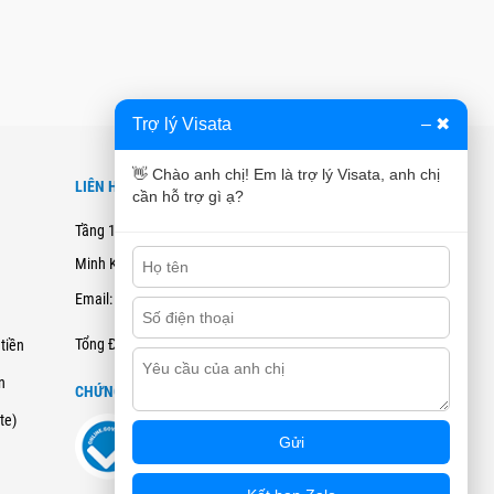
Trợ lý Visata
–
✖
👋 Chào anh chị! Em là trợ lý Visata, anh chị
LIÊN HỆ
cần hỗ trợ gì ạ?
Tầng 12B, Tòa nhà Cienco4 - 180 Nguyễn Thị
Minh Khai, Quận 3, TPHCM
Email: hotro@visata.vn
0915978168
Tổng Đài Tư Vấn:
tiền
n
CHỨNG NHẬN ĐĂNG KÝ BCT
ate)
Gửi