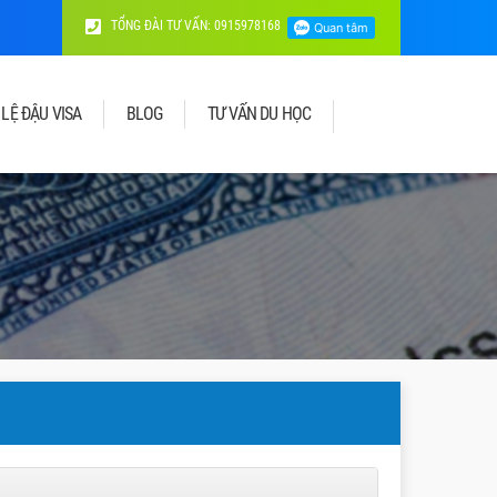
TỔNG ĐÀI TƯ VẤN: 0915978168
 LỆ ĐẬU VISA
BLOG
TƯ VẤN DU HỌC