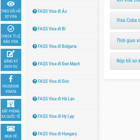
FAQS Visa đi Áo
THEO DÕI HỒ
SƠ VISA
Visa Cuba c
FAQS Visa đi Bỉ
CHECK TỈ LỆ
Thời gian x
ĐẬU VISA
FAQS Visa đi Bulgaria
Nộp hồ sơ 
ĐĂNG KÝ
FAQS Visa đi Đan Mạch
DỊCH VỤ
FAQS Visa đi Đức
FACEBOOK
VISATA
FAQS Visa đi Hà Lan
ĐẶT PHÒNG
FAQS Visa đi Hy Lạp
KS QUỐC TẾ
FAQS Visa đi Hungary
MUA VÉ