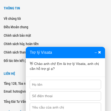
THÔNG TIN
Về chúng tôi
Điều khoản chung
Chính sách bảo mật
Chính sách hủy, hoàn tiền
Trợ lý Visata
–
✖
Chính sách thanh toán
Đối tác liên kết (Affiliate)
👋 Chào anh chị! Em là trợ lý Visata, anh chị
cần hỗ trợ gì ạ?
LIÊN HỆ
Tầng 12B, Tòa nhà Cienco4 - 180 Nguyễn Thị Minh Khai, Quận 3, TPHCM
Email: hotro@visata.vn
0915978168
Tổng Đài Tư Vấn: