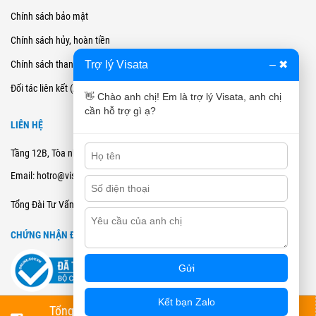
Chính sách bảo mật
Chính sách hủy, hoàn tiền
Trợ lý Visata
–
✖
Chính sách thanh toán
Đối tác liên kết (Affiliate)
👋 Chào anh chị! Em là trợ lý Visata, anh chị
cần hỗ trợ gì ạ?
LIÊN HỆ
Tầng 12B, Tòa nhà Cienco4 - 180 Nguyễn Thị Minh Khai, Quận 3, TPHCM
Email: hotro@visata.vn
0915978168
Tổng Đài Tư Vấn:
CHỨNG NHẬN ĐĂNG KÝ BCT
Gửi
Kết bạn Zalo
💬 Trợ lý Visata
Tổng Đài Tư Vấn
Đặt Lịch Tư Vấn